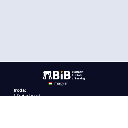
magyar
Iroda:
angol
1117 Budapest,
Ügyfélszolgálat:
Infopark stny. 1. I épület,
H-P 9:00 - 16:00
Nyilvántartási szám:
3. emelet 317. iroda
B/2020/001621
Elérhetőség:
info@bib-edu.hu