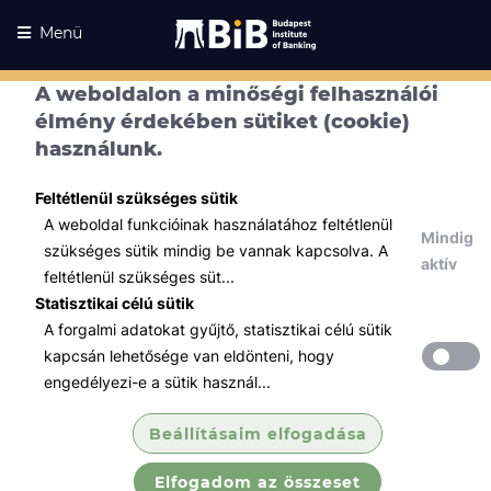
Menü
A weboldalon a minőségi felhasználói
élmény érdekében sütiket (cookie)
használunk.
Feltétlenül szükséges sütik
A weboldal funkcióinak használatához feltétlenül
Mindig
szükséges sütik mindig be vannak kapcsolva. A
aktív
feltétlenül szükséges süt...
Statisztikai célú sütik
A forgalmi adatokat gyűjtő, statisztikai célú sütik
Kurzusaink
Kurzusaink
kapcsán lehetősége van eldönteni, hogy
engedélyezi-e a sütik használ...
Minden témában
Beállításaim elfogadása
Összes
Elfogadom az összeset