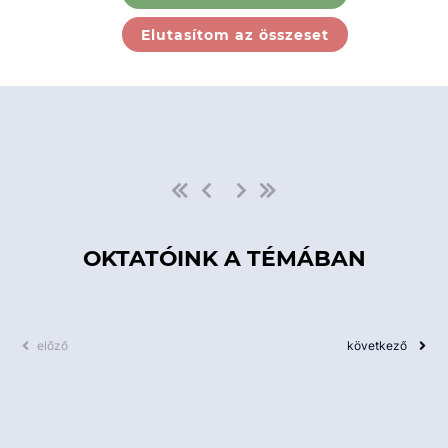
Ebben a kategóriában nincs
Elutasítom az összeset
elérhető kurzus!
OKTATÓINK A TÉMÁBAN
előző
következő