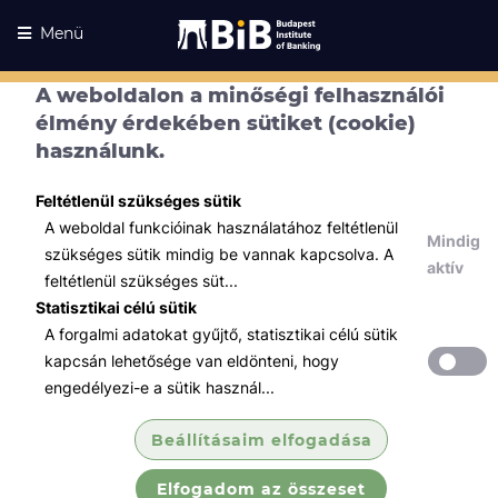
Menü
A weboldalon a minőségi felhasználói
élmény érdekében sütiket (cookie)
használunk.
Feltétlenül szükséges sütik
A weboldal funkcióinak használatához feltétlenül
Mindig
szükséges sütik mindig be vannak kapcsolva. A
aktív
feltétlenül szükséges süt...
Statisztikai célú sütik
A forgalmi adatokat gyűjtő, statisztikai célú sütik
Kurzusaink
Kurzusaink
kapcsán lehetősége van eldönteni, hogy
engedélyezi-e a sütik használ...
Minden témában
Beállításaim elfogadása
Összes
Elfogadom az összeset