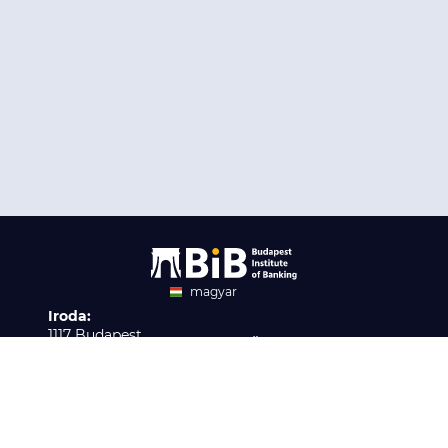
magyar
Iroda:
angol
1117 Budapest,
Ügyfélszolgálat:
Infopark stny. 1. I épület,
H-P 9:00 - 16:00
Nyilvántartási szám:
3. emelet 317. iroda
B/2020/001621
Elérhetőség:
info@bib-edu.hu