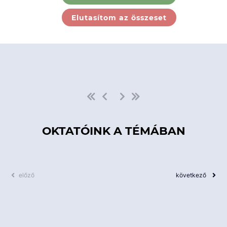
Ebben a kategóriában nincs
Elutasítom az összeset
elérhető kurzus!
OKTATÓINK A TÉMÁBAN
előző
következő