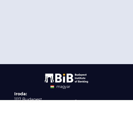
magyar
Iroda:
angol
1117 Budapest,
Ügyfélszolgálat:
Infopark stny. 1. I épület,
H-P 9:00 - 16:00
Nyilvántartási szám:
3. emelet 317. iroda
B/2020/001621
Elérhetőség:
info@bib-edu.hu