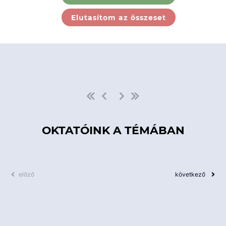
Ebben a kategóriában nincs
Elutasítom az összeset
elérhető kurzus!
OKTATÓINK A TÉMÁBAN
előző
következő