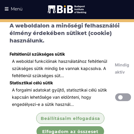
Menü
A weboldalon a minőségi felhasználói
élmény érdekében sütiket (cookie)
használunk.
Feltétlenül szükséges sütik
A weboldal funkcióinak használatához feltétlenül
Mindig
szükséges sütik mindig be vannak kapcsolva. A
aktív
feltétlenül szükséges süt...
Statisztikai célú sütik
A forgalmi adatokat gyűjtő, statisztikai célú sütik
Kurzusaink
Kurzusaink
kapcsán lehetősége van eldönteni, hogy
engedélyezi-e a sütik használ...
Minden témában
Beállításaim elfogadása
Összes
Elfogadom az összeset