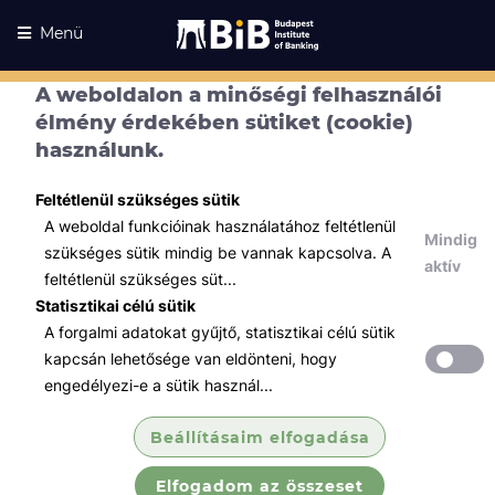
Menü
A weboldalon a minőségi felhasználói
élmény érdekében sütiket (cookie)
használunk.
Feltétlenül szükséges sütik
A weboldal funkcióinak használatához feltétlenül
Mindig
szükséges sütik mindig be vannak kapcsolva. A
aktív
feltétlenül szükséges süt...
Statisztikai célú sütik
A forgalmi adatokat gyűjtő, statisztikai célú sütik
Kurzusaink
Kurzusaink
kapcsán lehetősége van eldönteni, hogy
engedélyezi-e a sütik használ...
Minden témában
Beállításaim elfogadása
Összes
Elfogadom az összeset