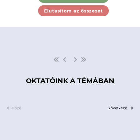
Ebben a kategóriában nincs
Elutasítom az összeset
elérhető kurzus!
OKTATÓINK A TÉMÁBAN
előző
következő