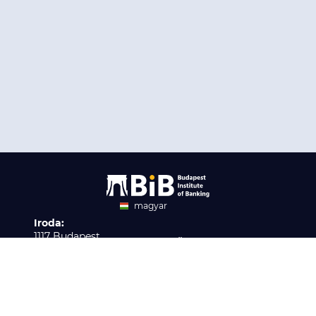
magyar
Iroda:
angol
1117 Budapest,
Ügyfélszolgálat:
Infopark stny. 1. I épület,
H-P 9:00 - 16:00
Nyilvántartási szám:
3. emelet 317. iroda
B/2020/001621
Elérhetőség:
info@bib-edu.hu