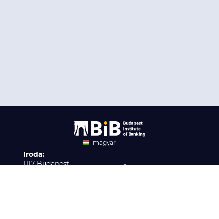
magyar
Iroda:
angol
1117 Budapest,
Ügyfélszolgálat:
Infopark stny. 1. I épület,
H-P 9:00 - 16:00
Nyilvántartási szám:
3. emelet 317. iroda
B/2020/001621
Elérhetőség:
info@bib-edu.hu