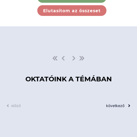
Ebben a kategóriában nincs
Elutasítom az összeset
elérhető kurzus!
OKTATÓINK A TÉMÁBAN
előző
következő