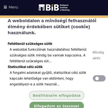
Menü
A weboldalon a minőségi felhasználói
élmény érdekében sütiket (cookie)
használunk.
Feltétlenül szükséges sütik
A weboldal funkcióinak használatához feltétlenül
Mindig
szükséges sütik mindig be vannak kapcsolva. A
aktív
feltétlenül szükséges süt...
Statisztikai célú sütik
A forgalmi adatokat gyűjtő, statisztikai célú sütik
Kurzusaink
Kurzusaink
kapcsán lehetősége van eldönteni, hogy
engedélyezi-e a sütik használ...
Minden témában
Beállításaim elfogadása
Összes
Elfogadom az összeset