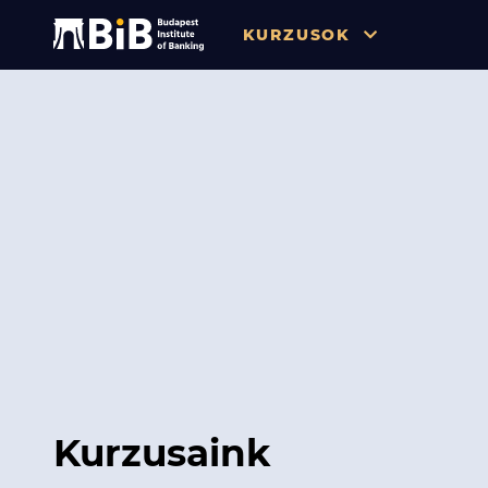
KURZUSOK
Összes
Pénzügy
Tőzsde / Tőkepiac / Befekteté
Soft skill
Menedzsment / Vállalatvezet
IT / Digitalizáció
Szabályozás / Megfelelés
Hatósági Képzések és Vizsgá
Kurzusaink
Hitelezés / Kockázatkezelés