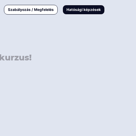
000 Ft
Online
magyar
Szabályozás / Megfelelés
Hatósági képzések
 000 Ft
Workshop
 000 Ft
E-learning
Vizsga / pótvizsga
kurzus!