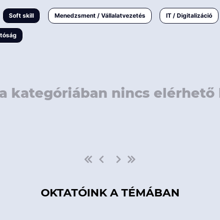
rövidebb
< 50 
Soft skill
Menedzsment / Vállalatvezetés
IT / Digitalizáció
1-3 napos
< 150
atóság
3 napnál
hosszabb
> 150
a kategóriában nincs elérhető 
OKTATÓINK A TÉMÁBAN