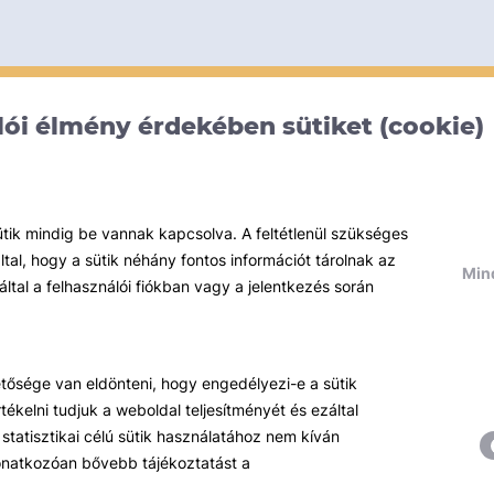
ói élmény érdekében sütiket (cookie)
ütik mindig be vannak kapcsolva. A feltétlenül szükséges
al, hogy a sütik néhány fontos információt tárolnak az
Mind
által a felhasználói fiókban vagy a jelentkezés során
hetősége van eldönteni, hogy engedélyezi-e a sütik
ékelni tudjuk a weboldal teljesítményét és ezáltal
statisztikai célú sütik használatához nem kíván
 vonatkozóan bővebb tájékoztatást a
Témáink
R