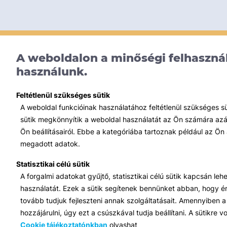
A weboldalon a minőségi felhasznál
használunk.
Feltétlenül szükséges sütik
A weboldal funkcióinak használatához feltétlenül szükséges s
sütik megkönnyítik a weboldal használatát az Ön számára azált
Ön beállításairól. Ebbe a kategóriába tartoznak például az Ön 
megadott adatok.
Statisztikai célú sütik
A forgalmi adatokat gyűjtő, statisztikai célú sütik kapcsán le
használatát. Ezek a sütik segítenek bennünket abban, hogy ért
tovább tudjuk fejleszteni annak szolgáltatásait. Amennyiben a 
hozzájárulni, úgy ezt a csúszkával tudja beállítani. A sütikre
Cookie tájékoztatónkban
olvashat