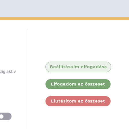
Beállításaim elfogadása
ig aktív
Elfogadom az összeset
Elutasítom az összeset
ólunk
Jogi