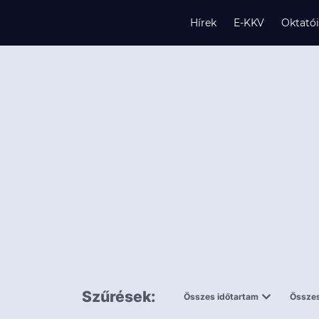
Hírek
E-KKV
Oktató
s
és
k
Szűrések:
Összes időtartam
Összes
0,5 napnál
ingy