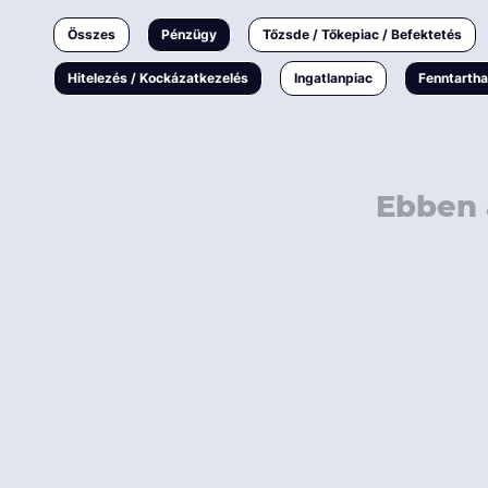
Ingatlanpiac
Összes
Pénzügy
Tőzsde / Tőkepiac / Befektetés
Fenntarthatóság
Hitelezés / Kockázatkezelés
Ingatlanpiac
Fenntarth
Ebben 