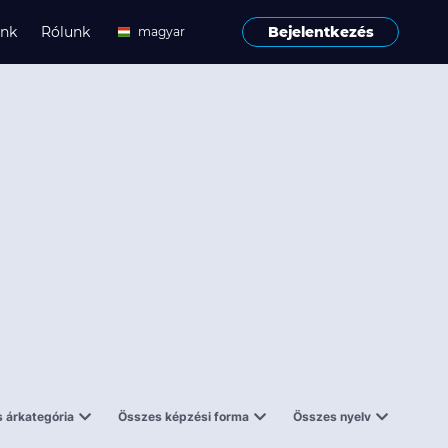
ink
Rólunk
Bejelentkezés
magyar
angol
 árkategória
Összes képzési forma
Összes nyelv
enes
Tantermi
angol