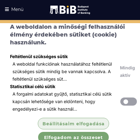
Menü
A weboldalon a minőségi felhasználói
élmény érdekében sütiket (cookie)
használunk.
Feltétlenül szükséges sütik
A weboldal funkcióinak használatához feltétlenül
Mindig
szükséges sütik mindig be vannak kapcsolva. A
aktív
feltétlenül szükséges süt...
Statisztikai célú sütik
A forgalmi adatokat gyűjtő, statisztikai célú sütik
Kurzusaink
Kurzusaink
kapcsán lehetősége van eldönteni, hogy
engedélyezi-e a sütik használ...
Minden témában
Beállításaim elfogadása
Összes
Elfogadom az összeset