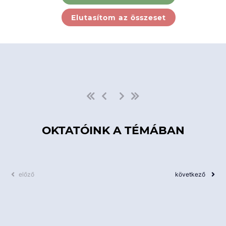
Ebben a kategóriában nincs
Elutasítom az összeset
elérhető kurzus!
OKTATÓINK A TÉMÁBAN
előző
következő