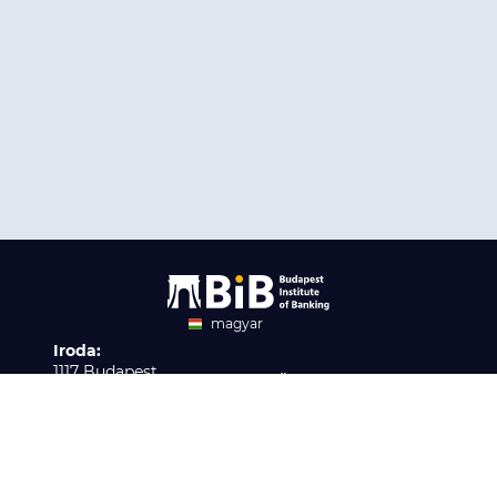
magyar
Iroda:
angol
1117 Budapest,
Ügyfélszolgálat:
Infopark stny. 1. I épület,
H-P 9:00 - 16:00
Nyilvántartási szám:
3. emelet 317. iroda
B/2020/001621
Elérhetőség:
info@bib-edu.hu