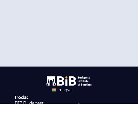
magyar
Iroda:
angol
1117 Budapest,
Ügyfélszolgálat:
Infopark stny. 1. I épület,
H-P 9:00 - 16:00
Nyilvántartási szám:
3. emelet 317. iroda
B/2020/001621
Elérhetőség:
info@bib-edu.hu