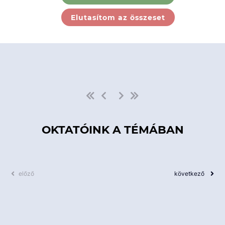
Ebben a kategóriában nincs
Elutasítom az összeset
elérhető kurzus!
OKTATÓINK A TÉMÁBAN
előző
következő