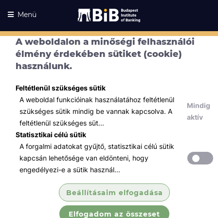
Menü
A weboldalon a minőségi felhasználói
élmény érdekében sütiket (cookie)
használunk.
Feltétlenül szükséges sütik
A weboldal funkcióinak használatához feltétlenül
Mindig
szükséges sütik mindig be vannak kapcsolva. A
aktív
feltétlenül szükséges süt...
Statisztikai célú sütik
A forgalmi adatokat gyűjtő, statisztikai célú sütik
Kurzusaink
Kurzusaink
kapcsán lehetősége van eldönteni, hogy
engedélyezi-e a sütik használ...
Minden témában
Beállításaim elfogadása
Összes
Elfogadom az összeset