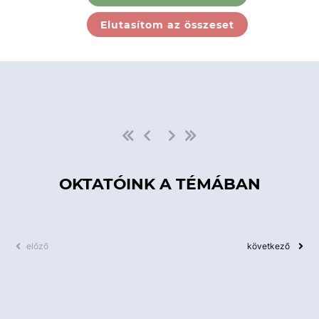
Ebben a kategóriában nincs
Elutasítom az összeset
elérhető kurzus!
OKTATÓINK A TÉMÁBAN
előző
következő