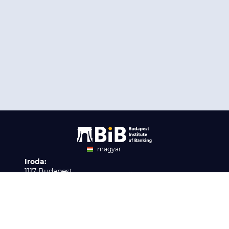
magyar
Iroda:
angol
1117 Budapest,
Ügyfélszolgálat:
Infopark stny. 1. I épület,
H-P 9:00 - 16:00
Nyilvántartási szám:
3. emelet 317. iroda
B/2020/001621
Elérhetőség:
info@bib-edu.hu