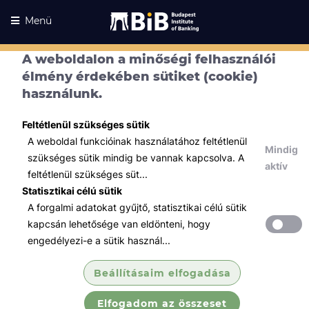
Menü
A weboldalon a minőségi felhasználói
élmény érdekében sütiket (cookie)
használunk.
Feltétlenül szükséges sütik
A weboldal funkcióinak használatához feltétlenül
Mindig
szükséges sütik mindig be vannak kapcsolva. A
aktív
feltétlenül szükséges süt...
Statisztikai célú sütik
A forgalmi adatokat gyűjtő, statisztikai célú sütik
Kurzusaink
Kurzusaink
kapcsán lehetősége van eldönteni, hogy
engedélyezi-e a sütik használ...
Minden témában
Beállításaim elfogadása
Összes
Elfogadom az összeset