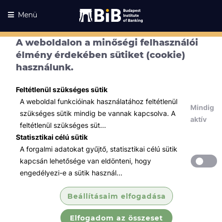
Menü
A weboldalon a minőségi felhasználói
élmény érdekében sütiket (cookie)
használunk.
Feltétlenül szükséges sütik
A weboldal funkcióinak használatához feltétlenül
Mindig
szükséges sütik mindig be vannak kapcsolva. A
aktív
feltétlenül szükséges süt...
Statisztikai célú sütik
A forgalmi adatokat gyűjtő, statisztikai célú sütik
Kurzusaink
Kurzusaink
kapcsán lehetősége van eldönteni, hogy
engedélyezi-e a sütik használ...
Minden témában
Beállításaim elfogadása
Összes
Elfogadom az összeset