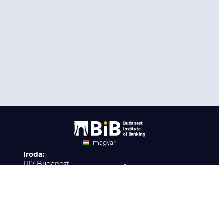
magyar
Iroda:
angol
1117 Budapest,
Ügyfélszolgálat:
Infopark stny. 1. I épület,
H-P 9:00 - 16:00
Nyilvántartási szám:
3. emelet 317. iroda
B/2020/001621
Elérhetőség:
info@bib-edu.hu