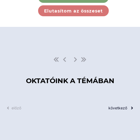
Ebben a kategóriában nincs
Elutasítom az összeset
elérhető kurzus!
OKTATÓINK A TÉMÁBAN
előző
következő