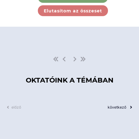
Ebben a kategóriában nincs
Elutasítom az összeset
elérhető kurzus!
OKTATÓINK A TÉMÁBAN
előző
következő