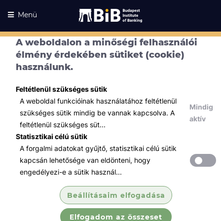
Menü
A weboldalon a minőségi felhasználói
élmény érdekében sütiket (cookie)
használunk.
Feltétlenül szükséges sütik
A weboldal funkcióinak használatához feltétlenül
Mindig
szükséges sütik mindig be vannak kapcsolva. A
aktív
feltétlenül szükséges süt...
Statisztikai célú sütik
A forgalmi adatokat gyűjtő, statisztikai célú sütik
Kurzusaink
Kurzusaink
kapcsán lehetősége van eldönteni, hogy
engedélyezi-e a sütik használ...
Minden témában
Beállításaim elfogadása
Összes
Elfogadom az összeset