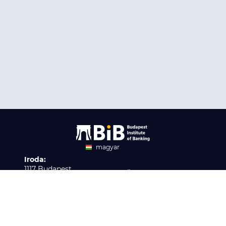
magyar
Iroda:
angol
1117 Budapest,
Ügyfélszolgálat:
Infopark stny. 1. I épület,
H-P 9:00 - 16:00
Nyilvántartási szám:
3. emelet 317. iroda
B/2020/001621
Elérhetőség:
info@bib-edu.hu