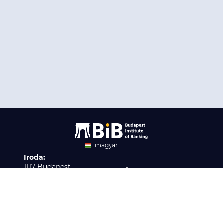
magyar
Iroda:
angol
1117 Budapest,
Ügyfélszolgálat:
Infopark stny. 1. I épület,
H-P 9:00 - 16:00
Nyilvántartási szám:
3. emelet 317. iroda
B/2020/001621
Elérhetőség:
info@bib-edu.hu