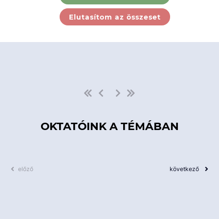
Ebben a kategóriában nincs
Elutasítom az összeset
elérhető kurzus!
OKTATÓINK A TÉMÁBAN
előző
következő