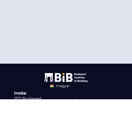
magyar
Iroda:
angol
1117 Budapest,
Ügyfélszolgálat:
Infopark stny. 1. I épület,
H-P 9:00 - 16:00
Nyilvántartási szám:
3. emelet 317. iroda
B/2020/001621
Elérhetőség:
info@bib-edu.hu