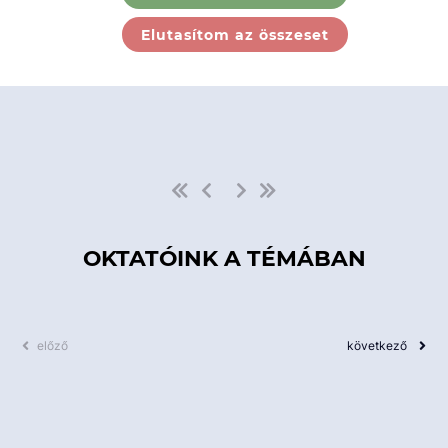
Ebben a kategóriában nincs
Elutasítom az összeset
elérhető kurzus!
OKTATÓINK A TÉMÁBAN
előző
következő