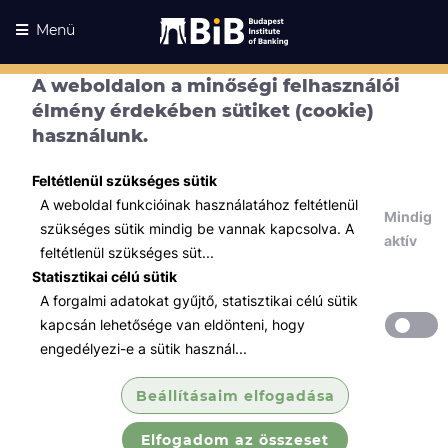
Menü
A weboldalon a minőségi felhasználói
élmény érdekében sütiket (cookie)
használunk.
Feltétlenül szükséges sütik
A weboldal funkcióinak használatához feltétlenül
Mindig
szükséges sütik mindig be vannak kapcsolva. A
aktív
feltétlenül szükséges süt...
Statisztikai célú sütik
A forgalmi adatokat gyűjtő, statisztikai célú sütik
Kurzusaink
Kurzusaink
kapcsán lehetősége van eldönteni, hogy
engedélyezi-e a sütik használ...
Minden témában
Beállításaim elfogadása
Összes
Elfogadom az összeset