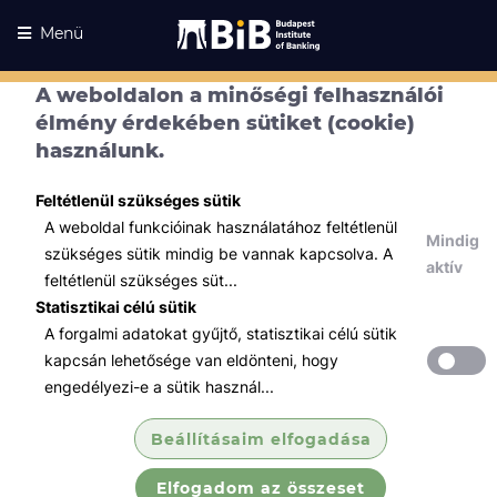
Menü
A weboldalon a minőségi felhasználói
élmény érdekében sütiket (cookie)
használunk.
Feltétlenül szükséges sütik
A weboldal funkcióinak használatához feltétlenül
Mindig
szükséges sütik mindig be vannak kapcsolva. A
aktív
feltétlenül szükséges süt...
Statisztikai célú sütik
A forgalmi adatokat gyűjtő, statisztikai célú sütik
Kurzusaink
Kurzusaink
kapcsán lehetősége van eldönteni, hogy
engedélyezi-e a sütik használ...
Minden témában
Beállításaim elfogadása
Összes
Elfogadom az összeset