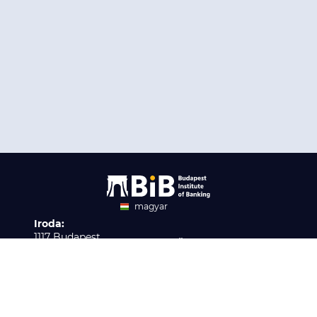
magyar
Iroda:
angol
1117 Budapest,
Ügyfélszolgálat:
Infopark stny. 1. I épület,
H-P 9:00 - 16:00
Nyilvántartási szám:
3. emelet 317. iroda
B/2020/001621
Elérhetőség:
info@bib-edu.hu