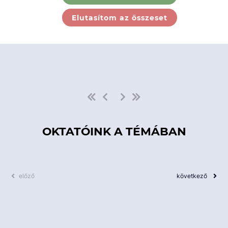
Ebben a kategóriában nincs
Elutasítom az összeset
elérhető kurzus!
OKTATÓINK A TÉMÁBAN
előző
következő