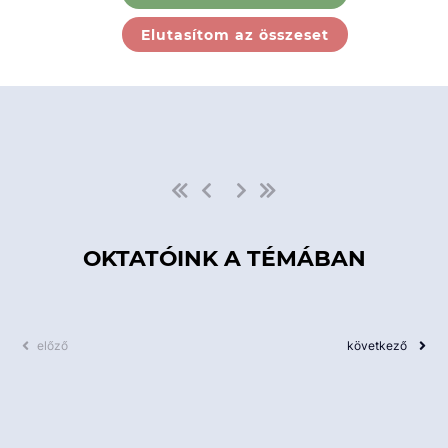
Ebben a kategóriában nincs
Elutasítom az összeset
elérhető kurzus!
OKTATÓINK A TÉMÁBAN
előző
következő