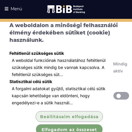
Menü
A weboldalon a minőségi felhasználói
élmény érdekében sütiket (cookie)
használunk.
Feltétlenül szükséges sütik
A weboldal funkcióinak használatához feltétlenül
Mindig
szükséges sütik mindig be vannak kapcsolva. A
aktív
feltétlenül szükséges süt...
Statisztikai célú sütik
A forgalmi adatokat gyűjtő, statisztikai célú sütik
Kurzusaink
Kurzusaink
kapcsán lehetősége van eldönteni, hogy
engedélyezi-e a sütik használ...
Minden témában
Beállításaim elfogadása
Összes
Elfogadom az összeset