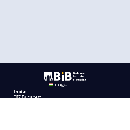
magyar
Iroda:
angol
1117 Budapest,
Ügyfélszolgálat:
Infopark stny. 1. I épület,
H-P 9:00 - 16:00
Nyilvántartási szám:
3. emelet 317. iroda
B/2020/001621
Elérhetőség:
info@bib-edu.hu