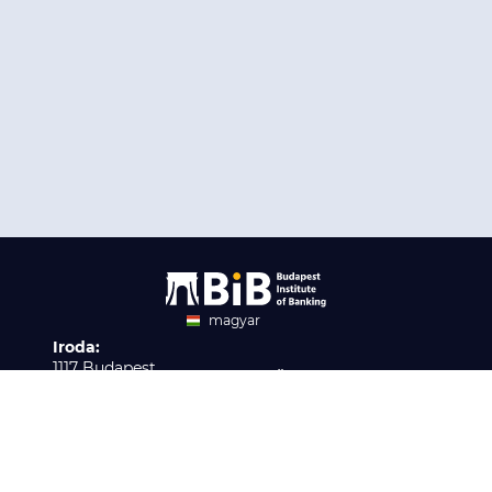
magyar
Iroda:
angol
1117 Budapest,
Ügyfélszolgálat:
Infopark stny. 1. I épület,
H-P 9:00 - 16:00
Nyilvántartási szám:
3. emelet 317. iroda
B/2020/001621
Elérhetőség:
info@bib-edu.hu