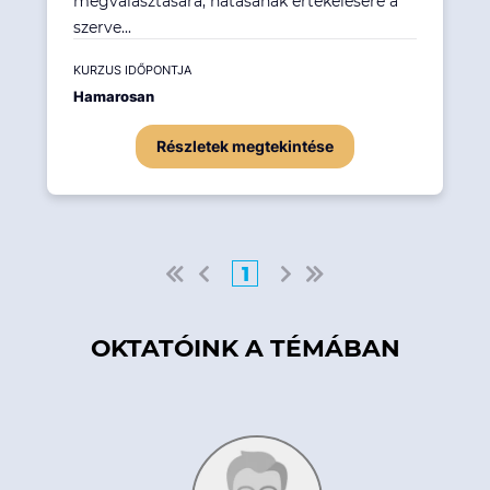
megválasztására, hatásának értékelésére a
szerve...
KURZUS IDŐPONTJA
Hamarosan
Részletek megtekintése
1
OKTATÓINK A TÉMÁBAN