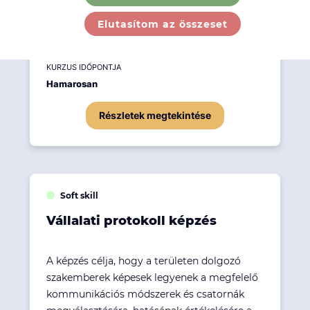
szerezzenek az adatgyűjtés, a megkeresés, a
puhatolás és a kikérdezéstaktika
Elutasítom az összeset
módszereiről, k...
KURZUS IDŐPONTJA
Hamarosan
Részletek megtekintése
Soft skill
Vállalati protokoll képzés
A képzés célja, hogy a területen dolgozó
szakemberek képesek legyenek a megfelelő
kommunikációs módszerek és csatornák