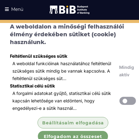
Menü
A weboldalon a minőségi felhasználói
élmény érdekében sütiket (cookie)
használunk.
Feltétlenül szükséges sütik
Kurzusaink
Kurzusaink
A weboldal funkcióinak használatához feltétlenül
Mindig
szükséges sütik mindig be vannak kapcsolva. A
Minden témában
aktív
feltétlenül szükséges süt...
Statisztikai célú sütik
Összes
A forgalmi adatokat gyűjtő, statisztikai célú sütik
Soft skill
kapcsán lehetősége van eldönteni, hogy
Kihallgatás és
engedélyezi-e a sütik használ...
kérdezéstechnika
Beállításaim elfogadása
A kurzus célja, hogy a hallgatók átfogó
elméleti és gyakorlati ismereteket
Elfogadom az összeset