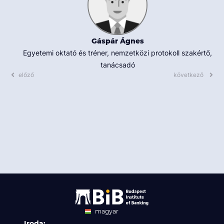
Gáspár Ágnes
Egyetemi oktató és tréner, nemzetközi protokoll szakértő,
tanácsadó
előző
következő
magyar
Iroda:
angol