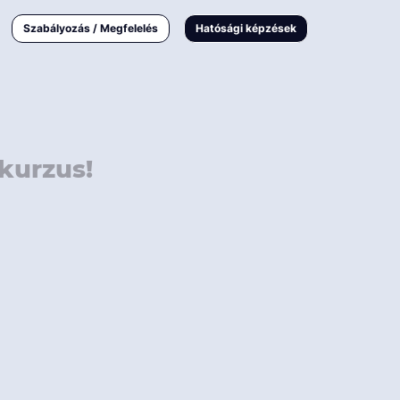
000 Ft
Online
magyar
Szabályozás / Megfelelés
Hatósági képzések
 000 Ft
Workshop
 000 Ft
E-learning
Vizsga / pótvizsga
kurzus!