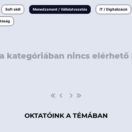
rövidebb
< 50 
Soft skill
Menedzsment / Vállalatvezetés
IT / Digitalizáció
1-3 napos
< 150
atóság
3 napnál
hosszabb
> 150
a kategóriában nincs elérhető 
OKTATÓINK A TÉMÁBAN