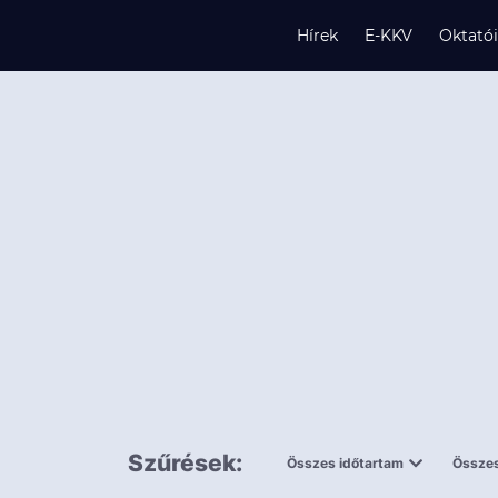
Hírek
E-KKV
Oktató
s
és
k
Szűrések:
Összes időtartam
Összes
0,5 napnál
ingy