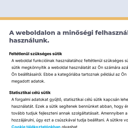
A weboldalon a minőségi felhasznál
használunk.
Feltétlenül szükséges sütik
A weboldal funkcióinak használatához feltétlenül szükséges s
sütik megkönnyítik a weboldal használatát az Ön számára azált
Ön beállításairól. Ebbe a kategóriába tartoznak például az Ön 
megadott adatok.
Statisztikai célú sütik
A forgalmi adatokat gyűjtő, statisztikai célú sütik kapcsán le
használatát. Ezek a sütik segítenek bennünket abban, hogy ért
tovább tudjuk fejleszteni annak szolgáltatásait. Amennyiben a 
hozzájárulni, úgy ezt a csúszkával tudja beállítani. A sütikre
Cookie tájékoztatónkban
olvashat