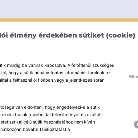
ói élmény érdekében sütiket (cookie)
ütik mindig be vannak kapcsolva. A feltétlenül szükséges
al, hogy a sütik néhány fontos információt tárolnak az
Mind
által a felhasználói fiókban vagy a jelentkezés során
hetősége van eldönteni, hogy engedélyezi-e a sütik
ékelni tudjuk a weboldal teljesítményét és ezáltal
statisztikai célú sütik használatához nem kíván
 vonatkozóan bővebb tájékoztatást a
Témáink
R