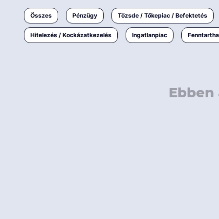
Ingatlanpiac
Összes
Pénzügy
Tőzsde / Tőkepiac / Befektetés
Fenntarthatóság
Hitelezés / Kockázatkezelés
Ingatlanpiac
Fenntarth
Ebben 