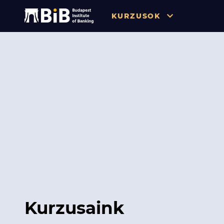
KURZUSOK
Összes
Pénzügy
Tőzsde / Tőkepiac / Befekteté
Soft skill
Menedzsment / Vállalatvezet
IT / Digitalizáció
Szabályozás / Megfelelés
Hatósági Képzések és Vizsgá
Kurzusaink
Hitelezés / Kockázatkezelés