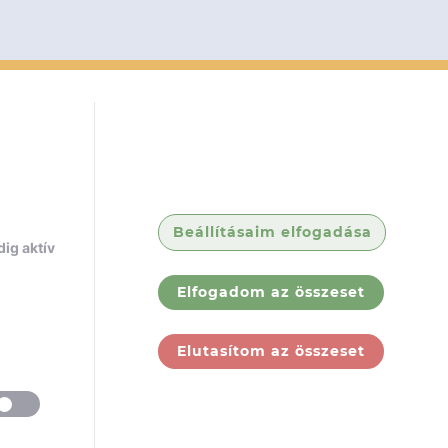
Beállításaim elfogadása
ig aktív
Elfogadom az összeset
Elutasítom az összeset
ólunk
Jogi