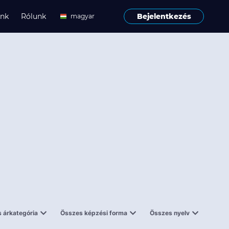
ink
Rólunk
Bejelentkezés
magyar
angol
 árkategória
Összes képzési forma
Összes nyelv
enes
Tantermi
angol