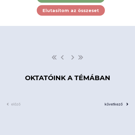
Ebben a kategóriában nincs
Elutasítom az összeset
elérhető kurzus!
OKTATÓINK A TÉMÁBAN
előző
következő