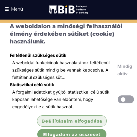
Menü
A weboldalon a minőségi felhasználói
élmény érdekében sütiket (cookie)
használunk.
Feltétlenül szükséges sütik
A weboldal funkcióinak használatához feltétlenül
Mindig
szükséges sütik mindig be vannak kapcsolva. A
aktív
feltétlenül szükséges süt...
Statisztikai célú sütik
A forgalmi adatokat gyűjtő, statisztikai célú sütik
Kurzusaink
Kurzusaink
kapcsán lehetősége van eldönteni, hogy
engedélyezi-e a sütik használ...
Minden témában
Beállításaim elfogadása
Összes
Elfogadom az összeset