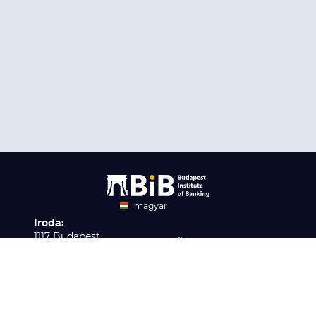
magyar
Iroda:
angol
1117 Budapest,
Ügyfélszolgálat:
Infopark stny. 1. I épület,
H-P 9:00 - 16:00
Nyilvántartási szám:
3. emelet 317. iroda
B/2020/001621
Elérhetőség:
info@bib-edu.hu