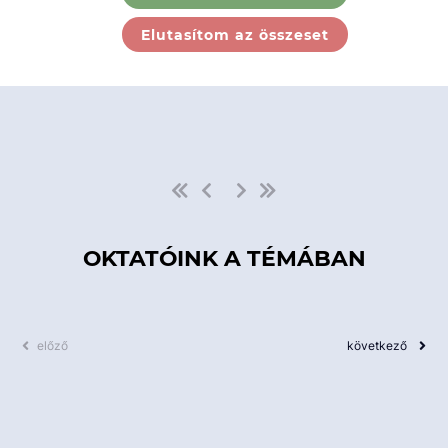
Ebben a kategóriában nincs
Elutasítom az összeset
elérhető kurzus!
OKTATÓINK A TÉMÁBAN
előző
következő