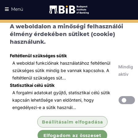
Menü
A weboldalon a minőségi felhasználói
élmény érdekében sütiket (cookie)
használunk.
Feltétlenül szükséges sütik
A weboldal funkcióinak használatához feltétlenül
Mindig
szükséges sütik mindig be vannak kapcsolva. A
aktív
feltétlenül szükséges süt...
Statisztikai célú sütik
A forgalmi adatokat gyűjtő, statisztikai célú sütik
Kurzusaink
Kurzusaink
kapcsán lehetősége van eldönteni, hogy
engedélyezi-e a sütik használ...
Minden témában
Beállításaim elfogadása
Összes
Elfogadom az összeset