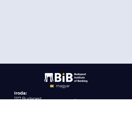
magyar
Iroda:
angol
1117 Budapest,
Ügyfélszolgálat:
Infopark stny. 1. I épület,
H-P 9:00 - 16:00
Nyilvántartási szám:
3. emelet 317. iroda
B/2020/001621
Elérhetőség:
info@bib-edu.hu