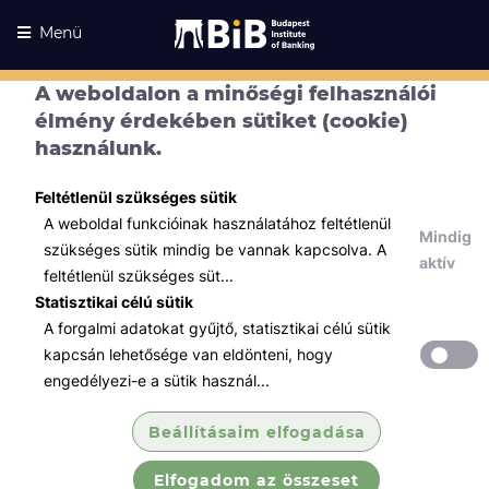
Menü
A weboldalon a minőségi felhasználói
élmény érdekében sütiket (cookie)
használunk.
Feltétlenül szükséges sütik
A weboldal funkcióinak használatához feltétlenül
Mindig
szükséges sütik mindig be vannak kapcsolva. A
aktív
feltétlenül szükséges süt...
Statisztikai célú sütik
A forgalmi adatokat gyűjtő, statisztikai célú sütik
Kurzusaink
Kurzusaink
kapcsán lehetősége van eldönteni, hogy
engedélyezi-e a sütik használ...
Minden témában
Beállításaim elfogadása
Összes
Elfogadom az összeset