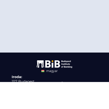
magyar
Iroda:
angol
1117 Budapest,
Ügyfélszolgálat:
Infopark stny. 1. I épület,
H-P 9:00 - 16:00
Nyilvántartási szám:
3. emelet 317. iroda
B/2020/001621
Elérhetőség:
info@bib-edu.hu