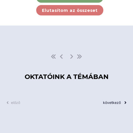
Ebben a kategóriában nincs
Elutasítom az összeset
elérhető kurzus!
OKTATÓINK A TÉMÁBAN
előző
következő