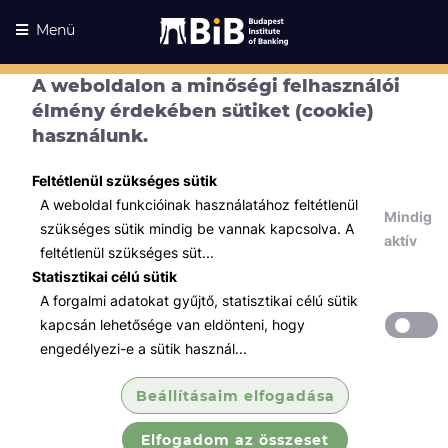
Menü
A weboldalon a minőségi felhasználói
élmény érdekében sütiket (cookie)
használunk.
Feltétlenül szükséges sütik
A weboldal funkcióinak használatához feltétlenül
Mindig
szükséges sütik mindig be vannak kapcsolva. A
aktív
feltétlenül szükséges süt...
Statisztikai célú sütik
A forgalmi adatokat gyűjtő, statisztikai célú sütik
Kurzusaink
Kurzusaink
kapcsán lehetősége van eldönteni, hogy
engedélyezi-e a sütik használ...
Minden témában
Beállításaim elfogadása
Összes
Elfogadom az összeset