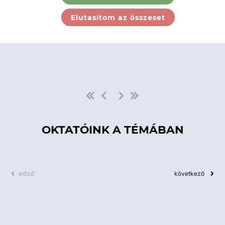
Ebben a kategóriában nincs
Elutasítom az összeset
elérhető kurzus!
OKTATÓINK A TÉMÁBAN
előző
következő