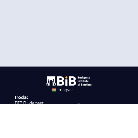
magyar
Iroda:
angol
1117 Budapest,
Ügyfélszolgálat:
Infopark stny. 1. I épület,
H-P 9:00 - 16:00
Nyilvántartási szám:
3. emelet 317. iroda
B/2020/001621
Elérhetőség:
info@bib-edu.hu