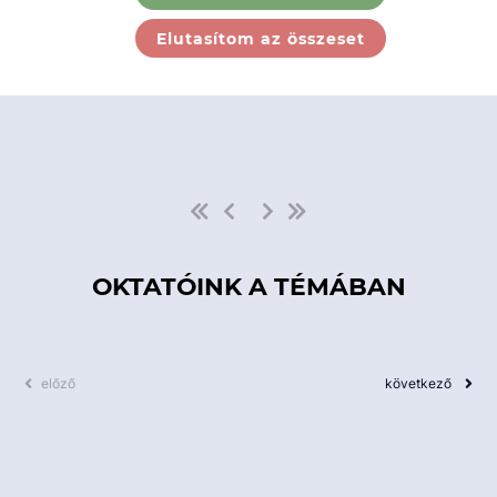
Ebben a kategóriában nincs
Elutasítom az összeset
elérhető kurzus!
OKTATÓINK A TÉMÁBAN
előző
következő