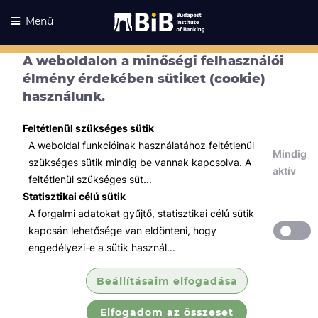
Menü
A weboldalon a minőségi felhasználói
élmény érdekében sütiket (cookie)
használunk.
Feltétlenül szükséges sütik
A weboldal funkcióinak használatához feltétlenül
Mindig
szükséges sütik mindig be vannak kapcsolva. A
aktív
feltétlenül szükséges süt...
Statisztikai célú sütik
A forgalmi adatokat gyűjtő, statisztikai célú sütik
Kurzusaink
Kurzusaink
kapcsán lehetősége van eldönteni, hogy
engedélyezi-e a sütik használ...
Minden témában
Beállításaim elfogadása
Összes
Elfogadom az összeset