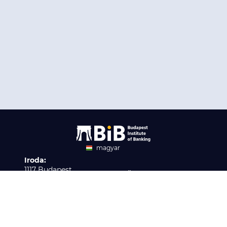
magyar
Iroda:
angol
1117 Budapest,
Ügyfélszolgálat:
Infopark stny. 1. I épület,
H-P 9:00 - 16:00
Nyilvántartási szám:
3. emelet 317. iroda
B/2020/001621
Elérhetőség:
info@bib-edu.hu