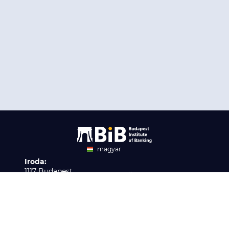
magyar
Iroda:
angol
1117 Budapest,
Ügyfélszolgálat:
Infopark stny. 1. I épület,
H-P 9:00 - 16:00
Nyilvántartási szám:
3. emelet 317. iroda
B/2020/001621
Elérhetőség:
info@bib-edu.hu