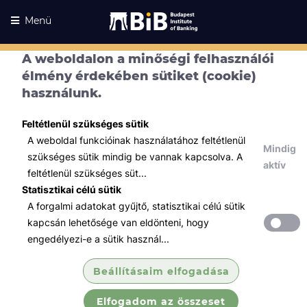
Menü
A weboldalon a minőségi felhasználói
élmény érdekében sütiket (cookie)
használunk.
Feltétlenül szükséges sütik
A weboldal funkcióinak használatához feltétlenül
Mindig
szükséges sütik mindig be vannak kapcsolva. A
aktív
feltétlenül szükséges süt...
Statisztikai célú sütik
A forgalmi adatokat gyűjtő, statisztikai célú sütik
Kurzusaink
Kurzusaink
kapcsán lehetősége van eldönteni, hogy
engedélyezi-e a sütik használ...
Minden témában
Beállításaim elfogadása
Összes
Elfogadom az összeset