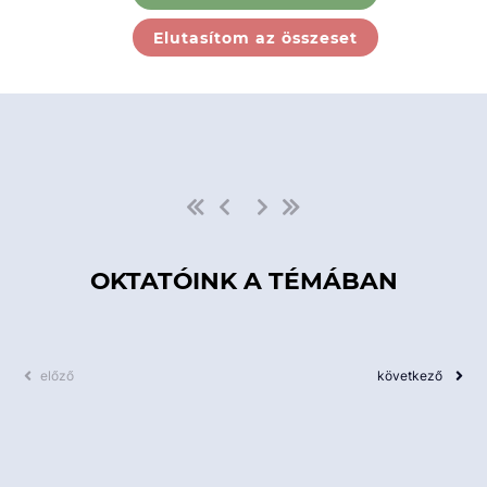
Ebben a kategóriában nincs
Elutasítom az összeset
elérhető kurzus!
OKTATÓINK A TÉMÁBAN
előző
következő