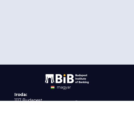
magyar
Iroda:
angol
1117 Budapest,
Ügyfélszolgálat:
Infopark stny. 1. I épület,
H-P 9:00 - 16:00
Nyilvántartási szám:
3. emelet 317. iroda
B/2020/001621
Elérhetőség:
info@bib-edu.hu