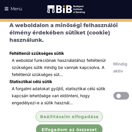
Menü
A weboldalon a minőségi felhasználói
élmény érdekében sütiket (cookie)
használunk.
Feltétlenül szükséges sütik
A weboldal funkcióinak használatához feltétlenül
Mindig
szükséges sütik mindig be vannak kapcsolva. A
aktív
feltétlenül szükséges süt...
Statisztikai célú sütik
A forgalmi adatokat gyűjtő, statisztikai célú sütik
Kurzusaink
Kurzusaink
kapcsán lehetősége van eldönteni, hogy
engedélyezi-e a sütik használ...
Minden témában
Beállításaim elfogadása
Összes
Elfogadom az összeset