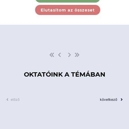
Ebben a kategóriában nincs
Elutasítom az összeset
elérhető kurzus!
OKTATÓINK A TÉMÁBAN
előző
következő