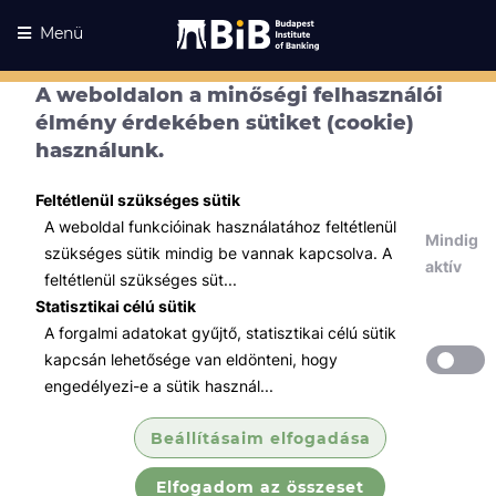
Menü
A weboldalon a minőségi felhasználói
élmény érdekében sütiket (cookie)
használunk.
Feltétlenül szükséges sütik
A weboldal funkcióinak használatához feltétlenül
Mindig
szükséges sütik mindig be vannak kapcsolva. A
aktív
feltétlenül szükséges süt...
Statisztikai célú sütik
A forgalmi adatokat gyűjtő, statisztikai célú sütik
Kurzusaink
Kurzusaink
kapcsán lehetősége van eldönteni, hogy
engedélyezi-e a sütik használ...
Minden témában
Beállításaim elfogadása
Összes
Elfogadom az összeset