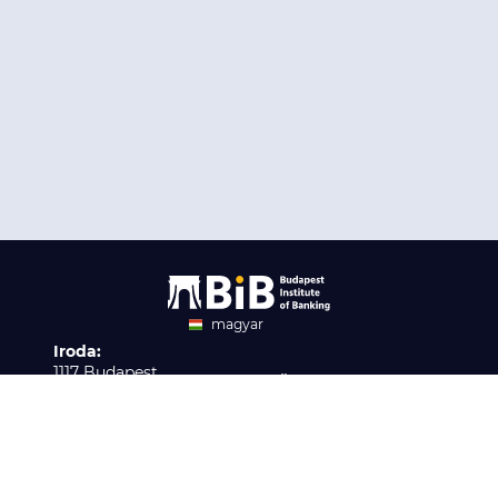
magyar
Iroda:
angol
1117 Budapest,
Ügyfélszolgálat:
Infopark stny. 1. I épület,
H-P 9:00 - 16:00
Nyilvántartási szám:
3. emelet 317. iroda
B/2020/001621
Elérhetőség:
info@bib-edu.hu