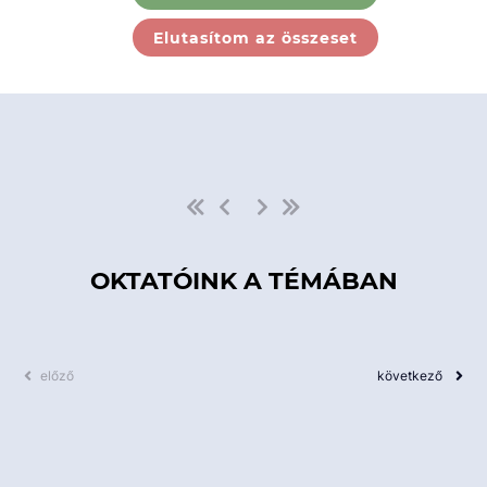
Ebben a kategóriában nincs
Elutasítom az összeset
elérhető kurzus!
OKTATÓINK A TÉMÁBAN
előző
következő