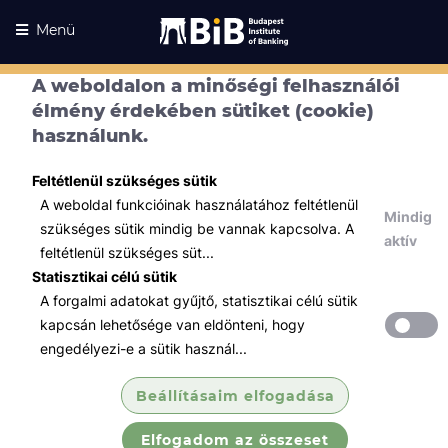
Menü
A weboldalon a minőségi felhasználói
élmény érdekében sütiket (cookie)
használunk.
Feltétlenül szükséges sütik
A weboldal funkcióinak használatához feltétlenül
Mindig
szükséges sütik mindig be vannak kapcsolva. A
aktív
feltétlenül szükséges süt...
Statisztikai célú sütik
A forgalmi adatokat gyűjtő, statisztikai célú sütik
Kurzusaink
Kurzusaink
kapcsán lehetősége van eldönteni, hogy
engedélyezi-e a sütik használ...
Minden témában
Beállításaim elfogadása
Összes
Elfogadom az összeset