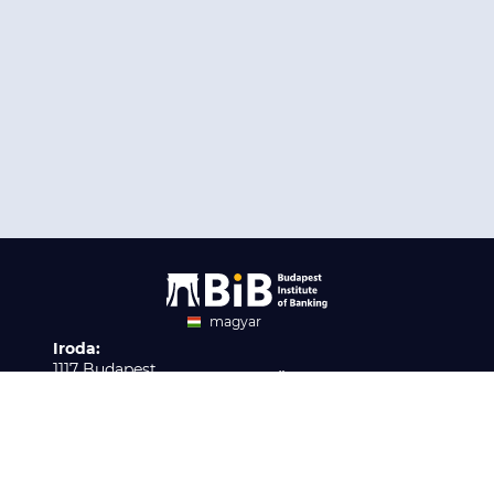
magyar
Iroda:
angol
1117 Budapest,
Ügyfélszolgálat:
Infopark stny. 1. I épület,
H-P 9:00 - 16:00
Nyilvántartási szám:
3. emelet 317. iroda
B/2020/001621
Elérhetőség:
info@bib-edu.hu