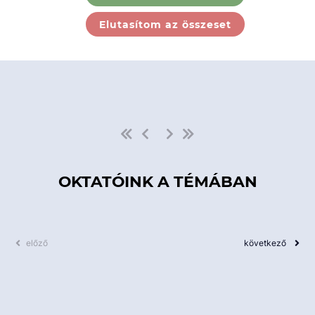
Ebben a kategóriában nincs
Elutasítom az összeset
elérhető kurzus!
OKTATÓINK A TÉMÁBAN
előző
következő