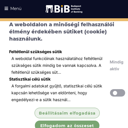
Menü
A weboldalon a minőségi felhasználói
élmény érdekében sütiket (cookie)
használunk.
Feltétlenül szükséges sütik
A weboldal funkcióinak használatához feltétlenül
Mindig
szükséges sütik mindig be vannak kapcsolva. A
aktív
feltétlenül szükséges süt...
Statisztikai célú sütik
A forgalmi adatokat gyűjtő, statisztikai célú sütik
Kurzusaink
Kurzusaink
kapcsán lehetősége van eldönteni, hogy
engedélyezi-e a sütik használ...
Minden témában
Beállításaim elfogadása
Összes
Elfogadom az összeset