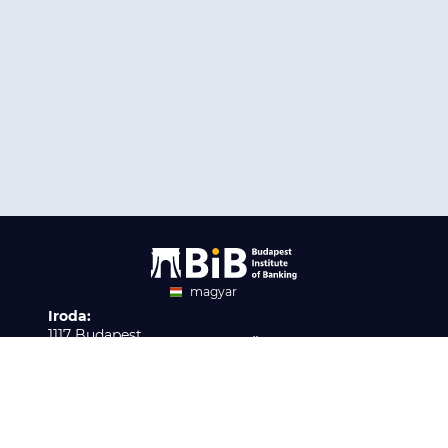
magyar
Iroda:
angol
1117 Budapest,
Ügyfélszolgálat:
Infopark stny. 1. I épület,
H-P 9:00 - 16:00
Nyilvántartási szám:
3. emelet 317. iroda
B/2020/001621
Elérhetőség:
info@bib-edu.hu