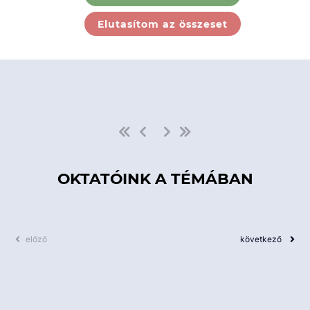
Ebben a kategóriában nincs
Elutasítom az összeset
elérhető kurzus!
OKTATÓINK A TÉMÁBAN
előző
következő