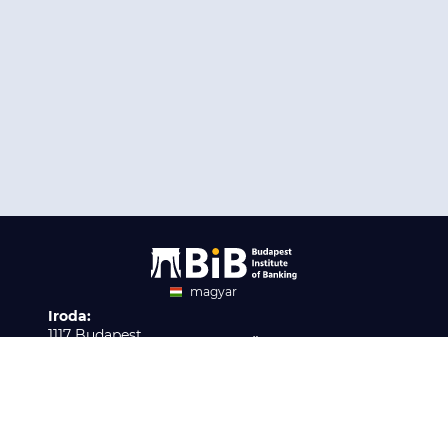
magyar
Iroda:
angol
1117 Budapest,
Ügyfélszolgálat:
Infopark stny. 1. I épület,
H-P 9:00 - 16:00
Nyilvántartási szám:
3. emelet 317. iroda
B/2020/001621
Elérhetőség:
info@bib-edu.hu