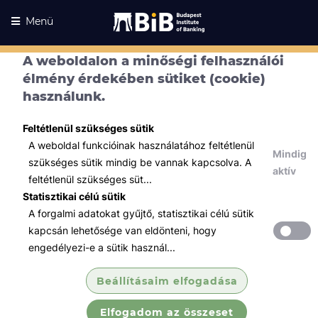
Menü
A weboldalon a minőségi felhasználói
élmény érdekében sütiket (cookie)
használunk.
Feltétlenül szükséges sütik
A weboldal funkcióinak használatához feltétlenül
Mindig
szükséges sütik mindig be vannak kapcsolva. A
aktív
feltétlenül szükséges süt...
Statisztikai célú sütik
A forgalmi adatokat gyűjtő, statisztikai célú sütik
Kurzusaink
Kurzusaink
kapcsán lehetősége van eldönteni, hogy
engedélyezi-e a sütik használ...
Minden témában
Beállításaim elfogadása
Összes
Elfogadom az összeset