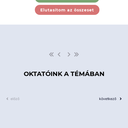
Ebben a kategóriában nincs
Elutasítom az összeset
elérhető kurzus!
OKTATÓINK A TÉMÁBAN
előző
következő