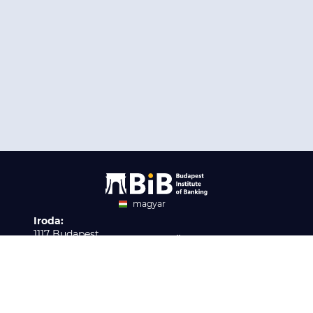
magyar
Iroda:
angol
1117 Budapest,
Ügyfélszolgálat:
Infopark stny. 1. I épület,
H-P 9:00 - 16:00
Nyilvántartási szám:
3. emelet 317. iroda
B/2020/001621
Elérhetőség:
info@bib-edu.hu