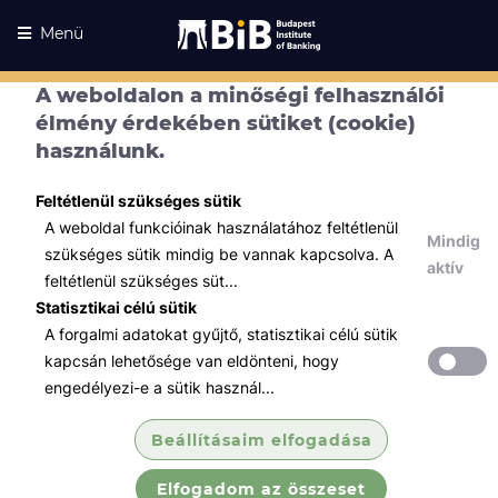
Menü
A weboldalon a minőségi felhasználói
élmény érdekében sütiket (cookie)
használunk.
Feltétlenül szükséges sütik
A weboldal funkcióinak használatához feltétlenül
Mindig
szükséges sütik mindig be vannak kapcsolva. A
aktív
feltétlenül szükséges süt...
Statisztikai célú sütik
A forgalmi adatokat gyűjtő, statisztikai célú sütik
Kurzusaink
Kurzusaink
kapcsán lehetősége van eldönteni, hogy
engedélyezi-e a sütik használ...
Minden témában
Beállításaim elfogadása
Összes
Elfogadom az összeset