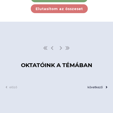
Ebben a kategóriában nincs
Elutasítom az összeset
elérhető kurzus!
OKTATÓINK A TÉMÁBAN
előző
következő