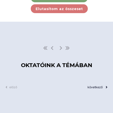
Ebben a kategóriában nincs
Elutasítom az összeset
elérhető kurzus!
OKTATÓINK A TÉMÁBAN
előző
következő