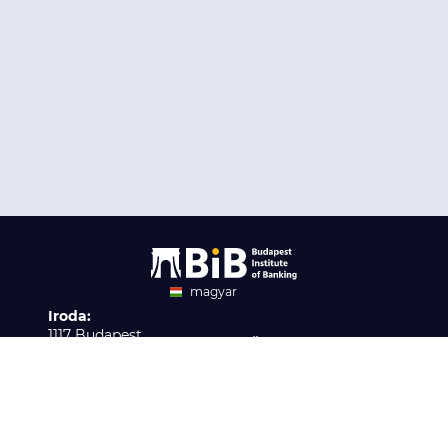
magyar
Iroda:
angol
1117 Budapest,
Ügyfélszolgálat:
Infopark stny. 1. I épület,
H-P 9:00 - 16:00
Nyilvántartási szám:
3. emelet 317. iroda
B/2020/001621
Elérhetőség:
info@bib-edu.hu