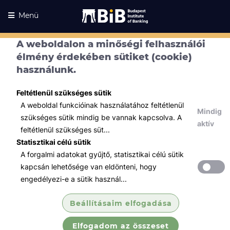
Menü
A weboldalon a minőségi felhasználói
élmény érdekében sütiket (cookie)
használunk.
Feltétlenül szükséges sütik
A weboldal funkcióinak használatához feltétlenül
Mindig
szükséges sütik mindig be vannak kapcsolva. A
aktív
feltétlenül szükséges süt...
Statisztikai célú sütik
A forgalmi adatokat gyűjtő, statisztikai célú sütik
Kurzusaink
Kurzusaink
kapcsán lehetősége van eldönteni, hogy
engedélyezi-e a sütik használ...
Minden témában
Beállításaim elfogadása
Összes
Elfogadom az összeset