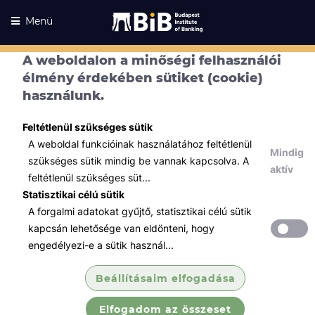
Menü
A weboldalon a minőségi felhasználói
élmény érdekében sütiket (cookie)
használunk.
Feltétlenül szükséges sütik
A weboldal funkcióinak használatához feltétlenül
Mindig
szükséges sütik mindig be vannak kapcsolva. A
aktív
feltétlenül szükséges süt...
Statisztikai célú sütik
A forgalmi adatokat gyűjtő, statisztikai célú sütik
Kurzusaink
Kurzusaink
kapcsán lehetősége van eldönteni, hogy
engedélyezi-e a sütik használ...
Minden témában
Beállításaim elfogadása
Összes
Elfogadom az összeset