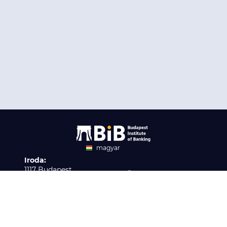
magyar
Iroda:
angol
1117 Budapest,
Ügyfélszolgálat:
Infopark stny. 1. I épület,
H-P 9:00 - 16:00
Nyilvántartási szám:
3. emelet 317. iroda
B/2020/001621
Elérhetőség:
info@bib-edu.hu