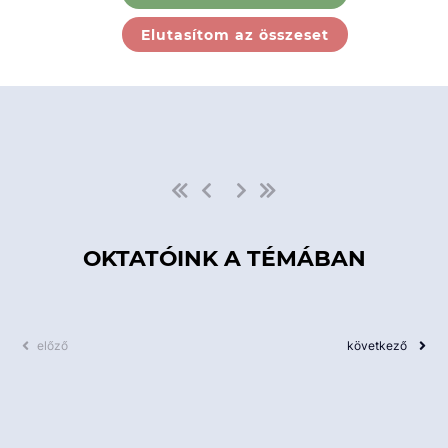
Ebben a kategóriában nincs
Elutasítom az összeset
elérhető kurzus!
OKTATÓINK A TÉMÁBAN
előző
következő