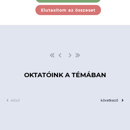
Ebben a kategóriában nincs
Elutasítom az összeset
elérhető kurzus!
OKTATÓINK A TÉMÁBAN
előző
következő