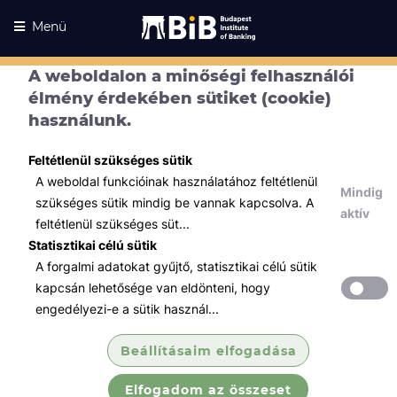
Menü
A weboldalon a minőségi felhasználói
élmény érdekében sütiket (cookie)
használunk.
Feltétlenül szükséges sütik
A weboldal funkcióinak használatához feltétlenül
Mindig
szükséges sütik mindig be vannak kapcsolva. A
aktív
feltétlenül szükséges süt...
Statisztikai célú sütik
A forgalmi adatokat gyűjtő, statisztikai célú sütik
Kurzusaink
Kurzusaink
kapcsán lehetősége van eldönteni, hogy
engedélyezi-e a sütik használ...
Minden témában
Beállításaim elfogadása
Összes
Elfogadom az összeset