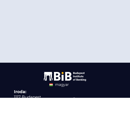
magyar
Iroda:
angol
1117 Budapest,
Ügyfélszolgálat:
Infopark stny. 1. I épület,
H-P 9:00 - 16:00
Nyilvántartási szám:
3. emelet 317. iroda
B/2020/001621
Elérhetőség:
info@bib-edu.hu