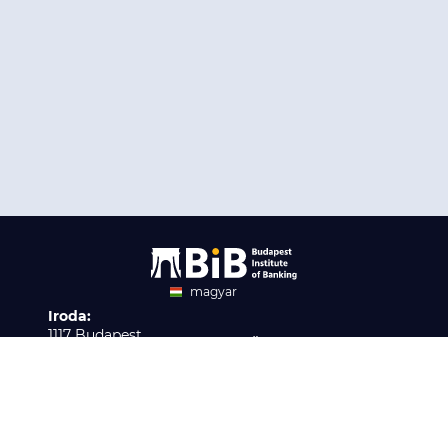
magyar
Iroda:
angol
1117 Budapest,
Ügyfélszolgálat:
Infopark stny. 1. I épület,
H-P 9:00 - 16:00
Nyilvántartási szám:
3. emelet 317. iroda
B/2020/001621
Elérhetőség:
info@bib-edu.hu