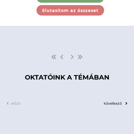
Ebben a kategóriában nincs
Elutasítom az összeset
elérhető kurzus!
OKTATÓINK A TÉMÁBAN
előző
következő