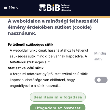
Menü
A weboldalon a minőségi felhasználói
élmény érdekében sütiket (cookie)
használunk.
Feltétlenül szükséges sütik
A weboldal funkcióinak használatához feltétlenül
Mindig
szükséges sütik mindig be vannak kapcsolva. A
aktív
feltétlenül szükséges süt...
Statisztikai célú sütik
A forgalmi adatokat gyűjtő, statisztikai célú sütik
Kurzusaink
Kurzusaink
kapcsán lehetősége van eldönteni, hogy
engedélyezi-e a sütik használ...
Minden témában
Beállításaim elfogadása
Összes
Elfogadom az összeset