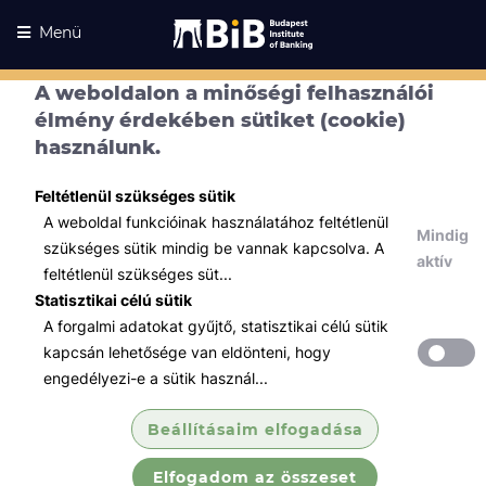
Menü
A weboldalon a minőségi felhasználói
élmény érdekében sütiket (cookie)
használunk.
Feltétlenül szükséges sütik
A weboldal funkcióinak használatához feltétlenül
Mindig
szükséges sütik mindig be vannak kapcsolva. A
aktív
feltétlenül szükséges süt...
Statisztikai célú sütik
A forgalmi adatokat gyűjtő, statisztikai célú sütik
Kurzusaink
Kurzusaink
kapcsán lehetősége van eldönteni, hogy
engedélyezi-e a sütik használ...
Minden témában
Beállításaim elfogadása
Összes
Elfogadom az összeset