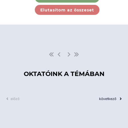
Ebben a kategóriában nincs
Elutasítom az összeset
elérhető kurzus!
OKTATÓINK A TÉMÁBAN
előző
következő