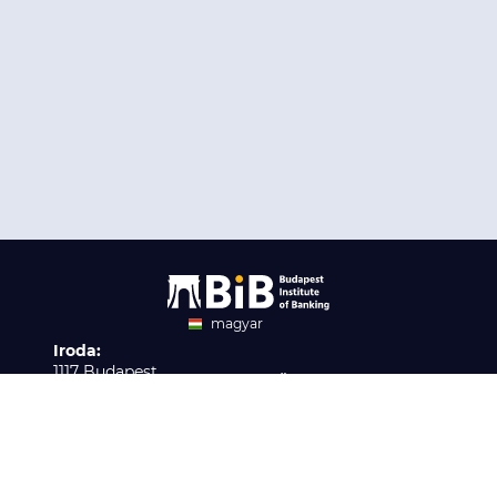
magyar
Iroda:
angol
1117 Budapest,
Ügyfélszolgálat:
Infopark stny. 1. I épület,
H-P 9:00 - 16:00
Nyilvántartási szám:
3. emelet 317. iroda
B/2020/001621
Elérhetőség:
info@bib-edu.hu