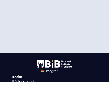
magyar
Iroda:
angol
1117 Budapest,
Ügyfélszolgálat:
Infopark stny. 1. I épület,
H-P 9:00 - 16:00
Nyilvántartási szám:
3. emelet 317. iroda
B/2020/001621
Elérhetőség:
info@bib-edu.hu