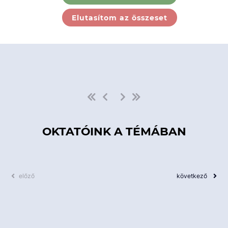
Ebben a kategóriában nincs
Elutasítom az összeset
elérhető kurzus!
OKTATÓINK A TÉMÁBAN
előző
következő