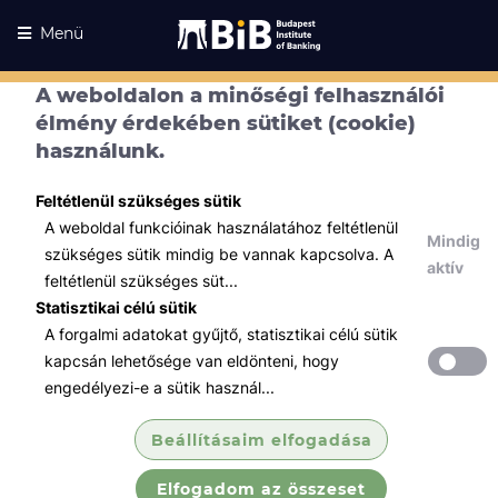
Menü
A weboldalon a minőségi felhasználói
élmény érdekében sütiket (cookie)
használunk.
Feltétlenül szükséges sütik
A weboldal funkcióinak használatához feltétlenül
Mindig
szükséges sütik mindig be vannak kapcsolva. A
aktív
feltétlenül szükséges süt...
Statisztikai célú sütik
A forgalmi adatokat gyűjtő, statisztikai célú sütik
Kurzusaink
Kurzusaink
kapcsán lehetősége van eldönteni, hogy
engedélyezi-e a sütik használ...
Minden témában
Beállításaim elfogadása
Összes
Elfogadom az összeset