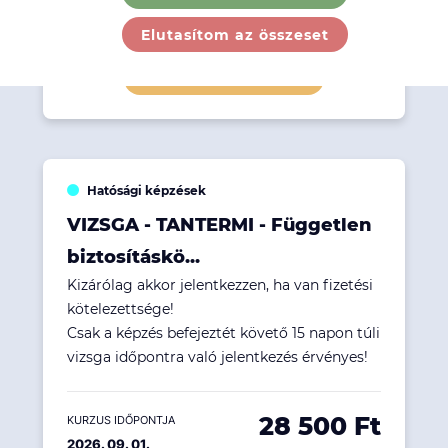
28 500 Ft
KURZUS IDŐPONTJA
2026. 09. 01.
Elutasítom az összeset
Részletek megtekintése
Hatósági képzések
VIZSGA - TANTERMI - Független
biztosításkö...
Kizárólag akkor jelentkezzen, ha van fizetési
kötelezettsége!
Csak a képzés befejeztét követő 15 napon túli
vizsga időpontra való jelentkezés érvényes!
28 500 Ft
KURZUS IDŐPONTJA
2026. 09. 01.