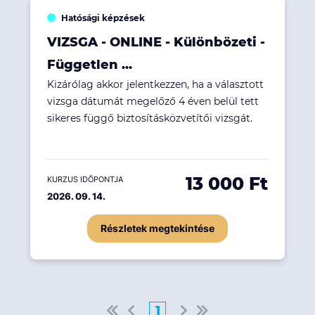
Hatósági képzések
VIZSGA - ONLINE - Különbözeti -
Független ...
Kizárólag akkor jelentkezzen, ha a választott
vizsga dátumát megelőző 4 éven belül tett
sikeres függő biztosításközvetítői vizsgát.
13 000 Ft
KURZUS IDŐPONTJA
2026. 09. 14.
Részletek megtekintése
1