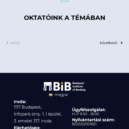
OKTATÓINK A TÉMÁBAN
előző
következő
magyar
Iroda:
angol
1117 Budapest,
Ügyfélszolgálat:
Infopark stny. 1. I épület,
H-P 9:00 - 16:00
Nyilvántartási szám:
3. emelet 317. iroda
B/2020/001621
Elérhetőség: