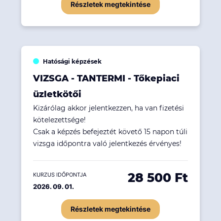
Részletek megtekintése
Hatósági képzések
VIZSGA - TANTERMI - Tőkepiaci
üzletkötői
Kizárólag akkor jelentkezzen, ha van fizetési
kötelezettsége!
Csak a képzés befejeztét követő 15 napon túli
vizsga időpontra való jelentkezés érvényes!
28 500 Ft
KURZUS IDŐPONTJA
2026. 09. 01.
Részletek megtekintése