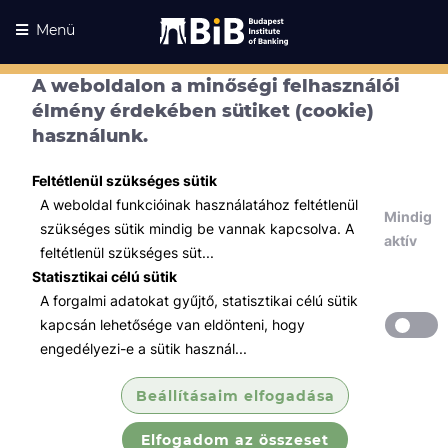
Menü
A weboldalon a minőségi felhasználói
Kurzusaink
élmény érdekében sütiket (cookie)
Kurzusaink
használunk.
Minden témában
Feltétlenül szükséges sütik
Összes
A weboldal funkcióinak használatához feltétlenül
Mindig
Hatósági képzések
szükséges sütik mindig be vannak kapcsolva. A
aktív
feltétlenül szükséges süt...
VIZSGA - TANTERMI - Függő
Statisztikai célú sütik
biztosításközvet...
A forgalmi adatokat gyűjtő, statisztikai célú sütik
Kizárólag akkor jelentkezzen, ha van fizetési
kapcsán lehetősége van eldönteni, hogy
kötelezettsége!
engedélyezi-e a sütik használ...
Csak a képzés befejeztét követő 15 napon túli
vizsga időpontra való jelentkezés érvényes!
Beállításaim elfogadása
Elfogadom az összeset