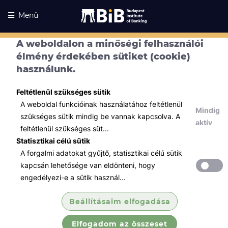
Menü
A weboldalon a minőségi felhasználói
élmény érdekében sütiket (cookie)
használunk.
Feltétlenül szükséges sütik
A weboldal funkcióinak használatához feltétlenül
Mindig
szükséges sütik mindig be vannak kapcsolva. A
aktív
feltétlenül szükséges süt...
Statisztikai célú sütik
A forgalmi adatokat gyűjtő, statisztikai célú sütik
Kurzusaink
Kurzusaink
kapcsán lehetősége van eldönteni, hogy
engedélyezi-e a sütik használ...
Minden témában
Beállításaim elfogadása
Összes
Elfogadom az összeset