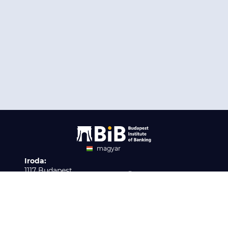
magyar
Iroda:
angol
1117 Budapest,
Ügyfélszolgálat:
Infopark stny. 1. I épület,
H-P 9:00 - 16:00
Nyilvántartási szám:
3. emelet 317. iroda
B/2020/001621
Elérhetőség:
info@bib-edu.hu