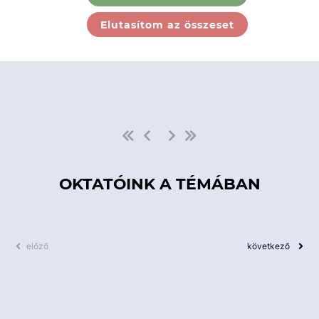
Ebben a kategóriában nincs
Elutasítom az összeset
elérhető kurzus!
OKTATÓINK A TÉMÁBAN
előző
következő