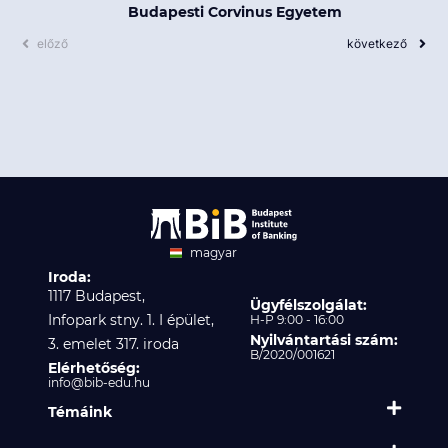
Budapesti Corvinus Egyetem
előző
következő
magyar
Iroda:
angol
1117 Budapest,
Ügyfélszolgálat:
Infopark stny. 1. I épület,
H-P 9:00 - 16:00
Nyilvántartási szám:
3. emelet 317. iroda
B/2020/001621
Elérhetőség:
info@bib-edu.hu
Témáink