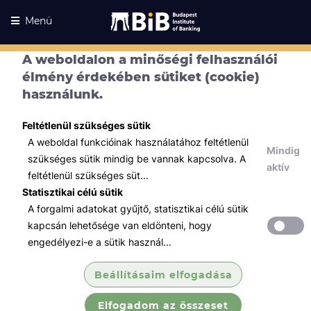
Menü
A weboldalon a minőségi felhasználói
élmény érdekében sütiket (cookie)
Kurzusaink
használunk.
Kurzusaink
Minden témában
Feltétlenül szükséges sütik
A weboldal funkcióinak használatához feltétlenül
Összes
Mindig
szükséges sütik mindig be vannak kapcsolva. A
aktív
feltétlenül szükséges süt...
Pénzügy
Statisztikai célú sütik
Vállalati pénzügyi kimutatások
A forgalmi adatokat gyűjtő, statisztikai célú sütik
elemzése
kapcsán lehetősége van eldönteni, hogy
A kurzus résztvevői saját laptopjukon
engedélyezi-e a sütik használ...
dolgozva megismerik az alapvető pénzügyi
kimutatások szerkezetét, sorinak jelentését,
Beállításaim elfogadása
a köztük lévő kapcsolatokat.
Elfogadom az összeset