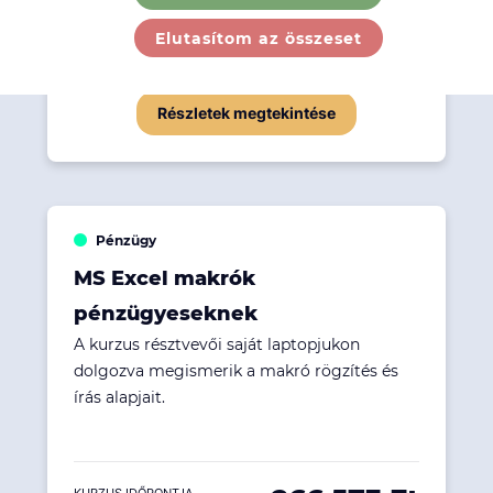
279 273 Ft
Elutasítom az összeset
KURZUS IDŐPONTJA
2026. 09. 10-11.
Részletek megtekintése
Pénzügy
MS Excel makrók
pénzügyeseknek
A kurzus résztvevői saját laptopjukon
dolgozva megismerik a makró rögzítés és
írás alapjait.