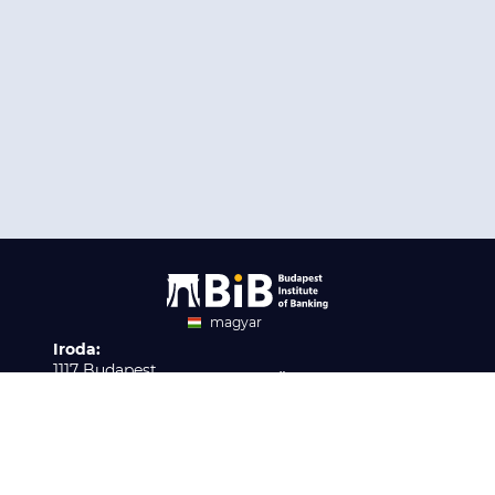
magyar
Iroda:
angol
1117 Budapest,
Ügyfélszolgálat:
Infopark stny. 1. I épület,
H-P 9:00 - 16:00
Nyilvántartási szám:
3. emelet 317. iroda
B/2020/001621
Elérhetőség:
info@bib-edu.hu