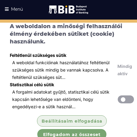
Menü
A weboldalon a minőségi felhasználói
élmény érdekében sütiket (cookie)
használunk.
Feltétlenül szükséges sütik
A weboldal funkcióinak használatához feltétlenül
Mindig
szükséges sütik mindig be vannak kapcsolva. A
aktív
feltétlenül szükséges süt...
Statisztikai célú sütik
A forgalmi adatokat gyűjtő, statisztikai célú sütik
Kurzusaink
Kurzusaink
kapcsán lehetősége van eldönteni, hogy
engedélyezi-e a sütik használ...
Minden témában
Beállításaim elfogadása
Összes
Elfogadom az összeset