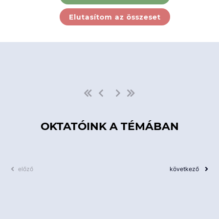
Ebben a kategóriában nincs
Elutasítom az összeset
elérhető kurzus!
OKTATÓINK A TÉMÁBAN
előző
következő