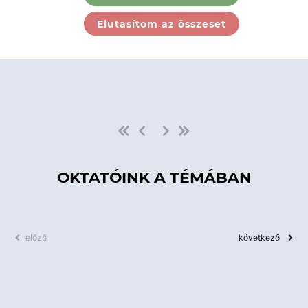
Ebben a kategóriában nincs
Elutasítom az összeset
elérhető kurzus!
OKTATÓINK A TÉMÁBAN
előző
következő