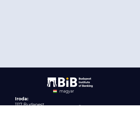
magyar
Iroda:
angol
1117 Budapest,
Ügyfélszolgálat:
Infopark stny. 1. I épület,
H-P 9:00 - 16:00
Nyilvántartási szám:
3. emelet 317. iroda
B/2020/001621
Elérhetőség:
info@bib-edu.hu