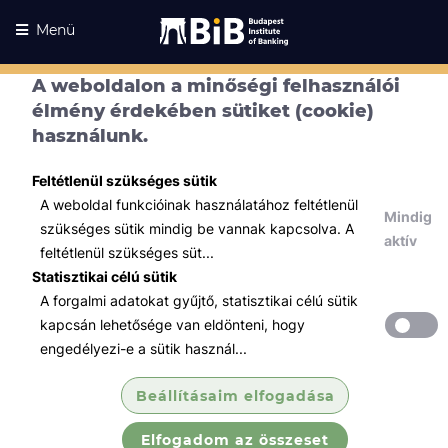
Menü
A weboldalon a minőségi felhasználói
élmény érdekében sütiket (cookie)
használunk.
Feltétlenül szükséges sütik
A weboldal funkcióinak használatához feltétlenül
Mindig
szükséges sütik mindig be vannak kapcsolva. A
aktív
feltétlenül szükséges süt...
Statisztikai célú sütik
A forgalmi adatokat gyűjtő, statisztikai célú sütik
Kurzusaink
Kurzusaink
kapcsán lehetősége van eldönteni, hogy
engedélyezi-e a sütik használ...
Minden témában
Beállításaim elfogadása
Összes
Elfogadom az összeset