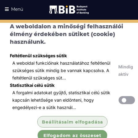
Menü
A weboldalon a minőségi felhasználói
élmény érdekében sütiket (cookie)
használunk.
Feltétlenül szükséges sütik
A weboldal funkcióinak használatához feltétlenül
Mindig
szükséges sütik mindig be vannak kapcsolva. A
aktív
feltétlenül szükséges süt...
Statisztikai célú sütik
A forgalmi adatokat gyűjtő, statisztikai célú sütik
Kurzusaink
Kurzusaink
kapcsán lehetősége van eldönteni, hogy
engedélyezi-e a sütik használ...
Minden témában
Beállításaim elfogadása
Összes
Elfogadom az összeset