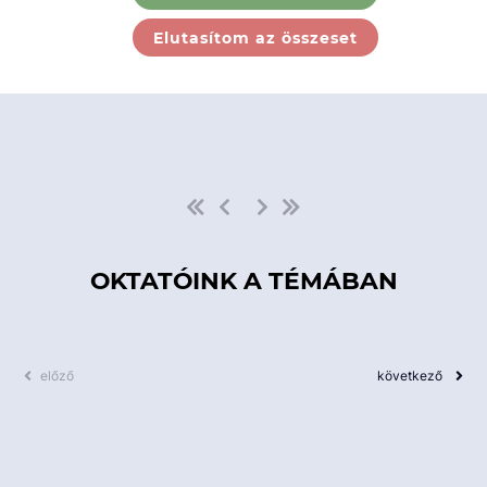
Ebben a kategóriában nincs
Elutasítom az összeset
elérhető kurzus!
OKTATÓINK A TÉMÁBAN
előző
következő