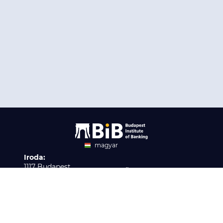
magyar
Iroda:
angol
1117 Budapest,
Ügyfélszolgálat:
Infopark stny. 1. I épület,
H-P 9:00 - 16:00
Nyilvántartási szám:
3. emelet 317. iroda
B/2020/001621
Elérhetőség:
info@bib-edu.hu