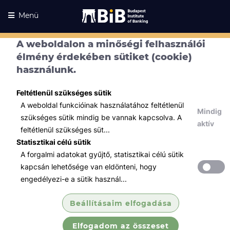
Menü
A weboldalon a minőségi felhasználói
élmény érdekében sütiket (cookie)
használunk.
Feltétlenül szükséges sütik
A weboldal funkcióinak használatához feltétlenül
Mindig
szükséges sütik mindig be vannak kapcsolva. A
aktív
feltétlenül szükséges süt...
Statisztikai célú sütik
A forgalmi adatokat gyűjtő, statisztikai célú sütik
Kurzusaink
Kurzusaink
kapcsán lehetősége van eldönteni, hogy
engedélyezi-e a sütik használ...
Minden témában
Beállításaim elfogadása
Összes
Elfogadom az összeset