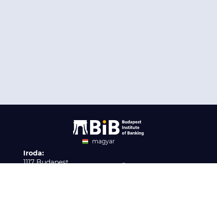
magyar
Iroda:
angol
1117 Budapest,
Ügyfélszolgálat:
Infopark stny. 1. I épület,
H-P 9:00 - 16:00
Nyilvántartási szám:
3. emelet 317. iroda
B/2020/001621
Elérhetőség:
info@bib-edu.hu