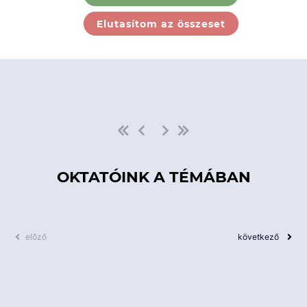
Ebben a kategóriában nincs
Elutasítom az összeset
elérhető kurzus!
OKTATÓINK A TÉMÁBAN
előző
következő