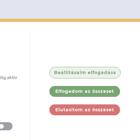
Beállításaim elfogadása
ig aktív
Elfogadom az összeset
Elutasítom az összeset
ólunk
Jogi