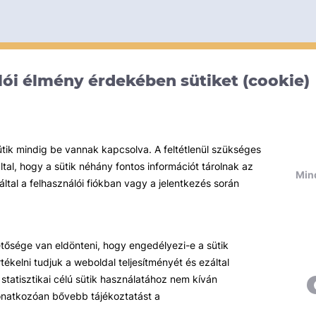
ói élmény érdekében sütiket (cookie)
ütik mindig be vannak kapcsolva. A feltétlenül szükséges
al, hogy a sütik néhány fontos információt tárolnak az
Mind
által a felhasználói fiókban vagy a jelentkezés során
hetősége van eldönteni, hogy engedélyezi-e a sütik
ékelni tudjuk a weboldal teljesítményét és ezáltal
statisztikai célú sütik használatához nem kíván
 vonatkozóan bővebb tájékoztatást a
Témáink
R