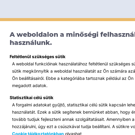
A weboldalon a minőségi felhasznál
használunk.
Feltétlenül szükséges sütik
A weboldal funkcióinak használatához feltétlenül szükséges s
sütik megkönnyítik a weboldal használatát az Ön számára azált
Ön beállításairól. Ebbe a kategóriába tartoznak például az Ön 
megadott adatok.
Statisztikai célú sütik
A forgalmi adatokat gyűjtő, statisztikai célú sütik kapcsán le
használatát. Ezek a sütik segítenek bennünket abban, hogy ért
tovább tudjuk fejleszteni annak szolgáltatásait. Amennyiben a 
hozzájárulni, úgy ezt a csúszkával tudja beállítani. A sütikre
Cookie tájékoztatónkban
olvashat