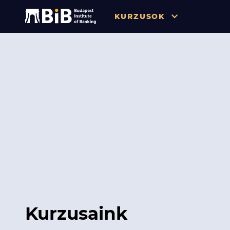
KURZUSOK
Összes
Pénzügy
Tőzsde / Tőkepiac / Befekteté
Soft skill
Menedzsment / Vállalatvezet
IT / Digitalizáció
Szabályozás / Megfelelés
Hatósági Képzések és Vizsgá
Kurzusaink
Hitelezés / Kockázatkezelés