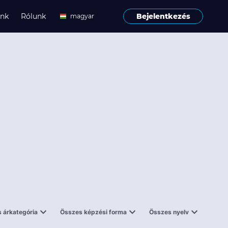
ink
Rólunk
Bejelentkezés
magyar
angol
 árkategória
Összes képzési forma
Összes nyelv
enes
Tantermi
angol