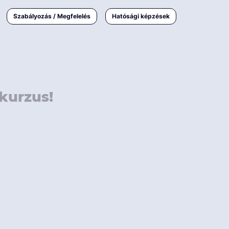
000 Ft
Online
magyar
Szabályozás / Megfelelés
Hatósági képzések
 000 Ft
Workshop
 000 Ft
E-learning
Vizsga / pótvizsga
kurzus!