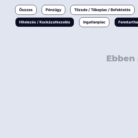
Ingatlanpiac
Összes
Pénzügy
Tőzsde / Tőkepiac / Befektetés
Fenntarthatóság
Hitelezés / Kockázatkezelés
Ingatlanpiac
Fenntarth
Ebben 