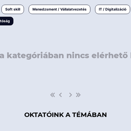
rövidebb
< 50 
Soft skill
Menedzsment / Vállalatvezetés
IT / Digitalizáció
1-3 napos
< 150
atóság
3 napnál
hosszabb
> 150
a kategóriában nincs elérhető 
OKTATÓINK A TÉMÁBAN