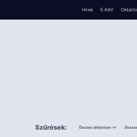
Hírek
E-KKV
Oktató
s
és
k
Szűrések:
Összes időtartam
Összes
0,5 napnál
ingy