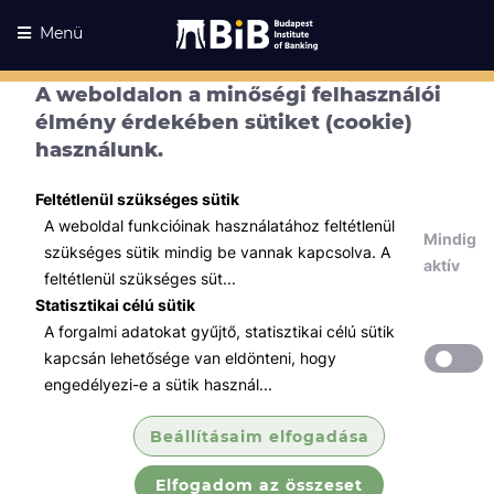
Menü
A weboldalon a minőségi felhasználói
élmény érdekében sütiket (cookie)
használunk.
Feltétlenül szükséges sütik
A weboldal funkcióinak használatához feltétlenül
Mindig
szükséges sütik mindig be vannak kapcsolva. A
aktív
feltétlenül szükséges süt...
Statisztikai célú sütik
A forgalmi adatokat gyűjtő, statisztikai célú sütik
Kurzusaink
Kurzusaink
kapcsán lehetősége van eldönteni, hogy
engedélyezi-e a sütik használ...
Minden témában
Beállításaim elfogadása
Összes
Elfogadom az összeset