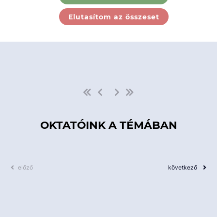
Ebben a kategóriában nincs
Elutasítom az összeset
elérhető kurzus!
OKTATÓINK A TÉMÁBAN
előző
következő