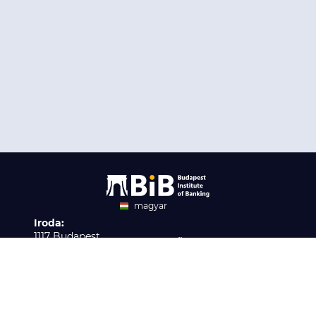
magyar
Iroda:
angol
1117 Budapest,
Ügyfélszolgálat:
Infopark stny. 1. I épület,
H-P 9:00 - 16:00
Nyilvántartási szám:
3. emelet 317. iroda
B/2020/001621
Elérhetőség:
info@bib-edu.hu