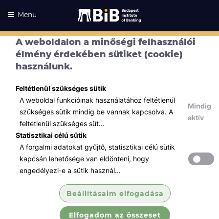
Menü
A weboldalon a minőségi felhasználói
élmény érdekében sütiket (cookie)
használunk.
Feltétlenül szükséges sütik
A weboldal funkcióinak használatához feltétlenül
Mindig
szükséges sütik mindig be vannak kapcsolva. A
aktív
feltétlenül szükséges süt...
Statisztikai célú sütik
A forgalmi adatokat gyűjtő, statisztikai célú sütik
Kurzusaink
Kurzusaink
kapcsán lehetősége van eldönteni, hogy
engedélyezi-e a sütik használ...
Minden témában
Beállításaim elfogadása
Összes
Elfogadom az összeset