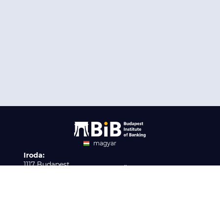
magyar
Iroda:
angol
1117 Budapest,
Ügyfélszolgálat:
Infopark stny. 1. I épület,
H-P 9:00 - 16:00
Nyilvántartási szám:
3. emelet 317. iroda
B/2020/001621
Elérhetőség:
info@bib-edu.hu