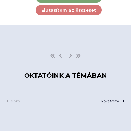
Ebben a kategóriában nincs
Elutasítom az összeset
elérhető kurzus!
OKTATÓINK A TÉMÁBAN
előző
következő