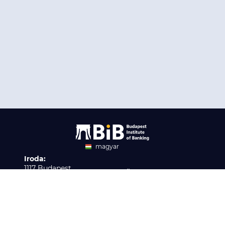
magyar
Iroda:
angol
1117 Budapest,
Ügyfélszolgálat:
Infopark stny. 1. I épület,
H-P 9:00 - 16:00
Nyilvántartási szám:
3. emelet 317. iroda
B/2020/001621
Elérhetőség:
info@bib-edu.hu