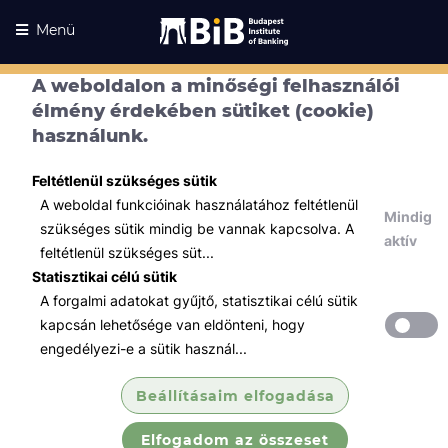
Menü
A weboldalon a minőségi felhasználói
élmény érdekében sütiket (cookie)
használunk.
Feltétlenül szükséges sütik
A weboldal funkcióinak használatához feltétlenül
Mindig
szükséges sütik mindig be vannak kapcsolva. A
aktív
feltétlenül szükséges süt...
Statisztikai célú sütik
A forgalmi adatokat gyűjtő, statisztikai célú sütik
Kurzusaink
Kurzusaink
kapcsán lehetősége van eldönteni, hogy
engedélyezi-e a sütik használ...
Minden témában
Beállításaim elfogadása
Összes
Elfogadom az összeset