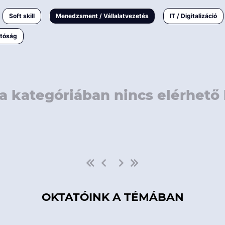
rövidebb
< 50 
Soft skill
Menedzsment / Vállalatvezetés
IT / Digitalizáció
1-3 napos
< 150
atóság
3 napnál
hosszabb
> 150
a kategóriában nincs elérhető 
OKTATÓINK A TÉMÁBAN