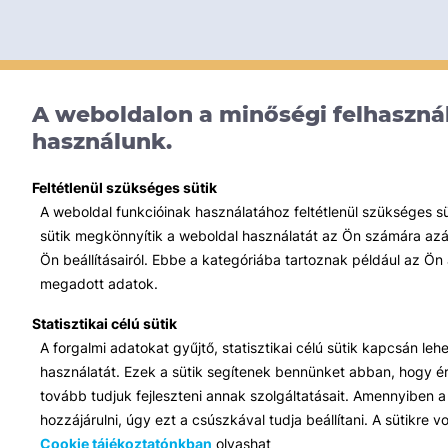
A weboldalon a minőségi felhasznál
használunk.
Feltétlenül szükséges sütik
A weboldal funkcióinak használatához feltétlenül szükséges s
sütik megkönnyítik a weboldal használatát az Ön számára azált
Ön beállításairól. Ebbe a kategóriába tartoznak például az Ön 
megadott adatok.
Statisztikai célú sütik
A forgalmi adatokat gyűjtő, statisztikai célú sütik kapcsán le
használatát. Ezek a sütik segítenek bennünket abban, hogy ért
tovább tudjuk fejleszteni annak szolgáltatásait. Amennyiben a 
hozzájárulni, úgy ezt a csúszkával tudja beállítani. A sütikre
Cookie tájékoztatónkban
olvashat