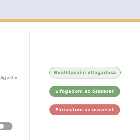
Beállításaim elfogadása
ig aktív
Elfogadom az összeset
Elutasítom az összeset
ólunk
Jogi