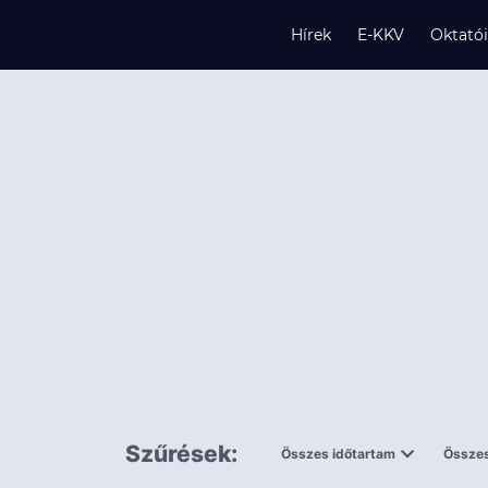
Hírek
E-KKV
Oktató
s
és
k
Szűrések:
Összes időtartam
Összes
0,5 napnál
ingy