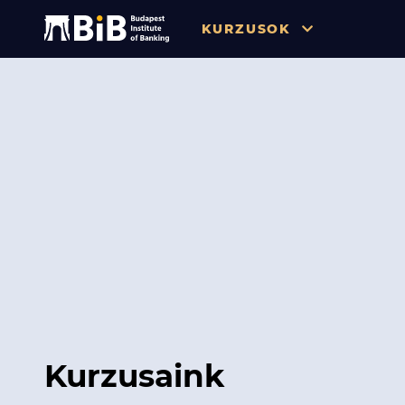
KURZUSOK
Összes
Pénzügy
Tőzsde / Tőkepiac / Befekteté
Soft skill
Menedzsment / Vállalatvezet
IT / Digitalizáció
Szabályozás / Megfelelés
Hatósági Képzések és Vizsgá
Kurzusaink
Hitelezés / Kockázatkezelés