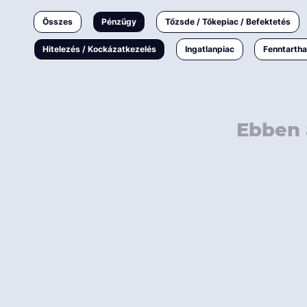
Ingatlanpiac
Összes
Pénzügy
Tőzsde / Tőkepiac / Befektetés
Fenntarthatóság
Hitelezés / Kockázatkezelés
Ingatlanpiac
Fenntarth
Ebben 