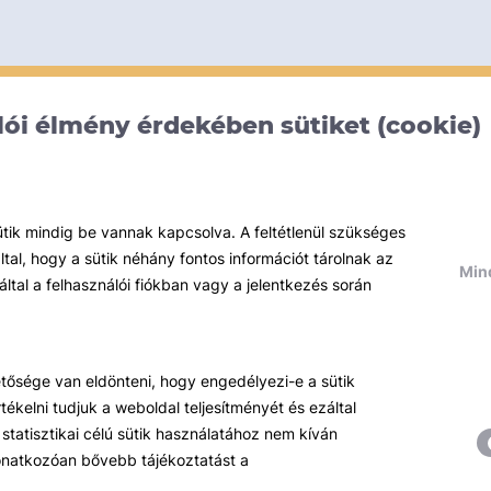
ói élmény érdekében sütiket (cookie)
ütik mindig be vannak kapcsolva. A feltétlenül szükséges
al, hogy a sütik néhány fontos információt tárolnak az
Mind
által a felhasználói fiókban vagy a jelentkezés során
hetősége van eldönteni, hogy engedélyezi-e a sütik
ékelni tudjuk a weboldal teljesítményét és ezáltal
statisztikai célú sütik használatához nem kíván
 vonatkozóan bővebb tájékoztatást a
Témáink
R