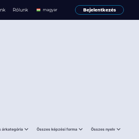
ink
Rólunk
Bejelentkezés
magyar
angol
 árkategória
Összes képzési forma
Összes nyelv
enes
Tantermi
angol