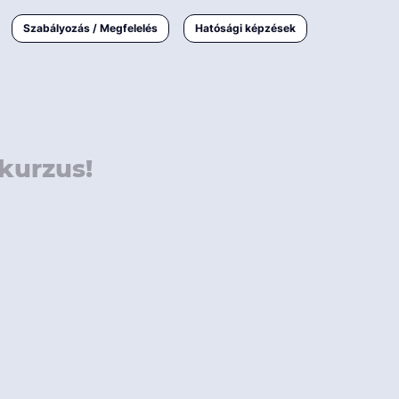
000 Ft
Online
magyar
Szabályozás / Megfelelés
Hatósági képzések
 000 Ft
Workshop
 000 Ft
E-learning
Vizsga / pótvizsga
kurzus!