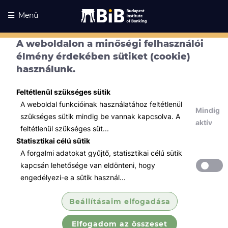
Menü
A weboldalon a minőségi felhasználói
élmény érdekében sütiket (cookie)
használunk.
Feltétlenül szükséges sütik
A weboldal funkcióinak használatához feltétlenül
Mindig
szükséges sütik mindig be vannak kapcsolva. A
aktív
feltétlenül szükséges süt...
Statisztikai célú sütik
A forgalmi adatokat gyűjtő, statisztikai célú sütik
Kurzusaink
Kurzusaink
kapcsán lehetősége van eldönteni, hogy
engedélyezi-e a sütik használ...
Minden témában
Beállításaim elfogadása
Összes
Elfogadom az összeset