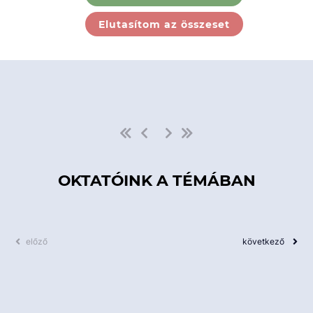
Ebben a kategóriában nincs
Elutasítom az összeset
elérhető kurzus!
OKTATÓINK A TÉMÁBAN
előző
következő