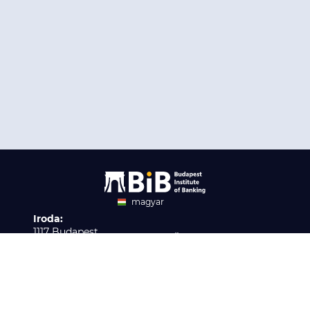
magyar
Iroda:
angol
1117 Budapest,
Ügyfélszolgálat:
Infopark stny. 1. I épület,
H-P 9:00 - 16:00
Nyilvántartási szám:
3. emelet 317. iroda
B/2020/001621
Elérhetőség:
info@bib-edu.hu