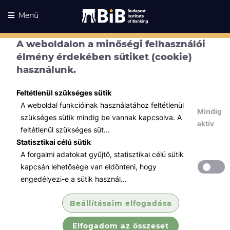
Menü
A weboldalon a minőségi felhasználói
élmény érdekében sütiket (cookie)
használunk.
Feltétlenül szükséges sütik
A weboldal funkcióinak használatához feltétlenül
Mindig
szükséges sütik mindig be vannak kapcsolva. A
aktív
feltétlenül szükséges süt...
Statisztikai célú sütik
A forgalmi adatokat gyűjtő, statisztikai célú sütik
Kurzusaink
Kurzusaink
kapcsán lehetősége van eldönteni, hogy
engedélyezi-e a sütik használ...
Minden témában
Beállításaim elfogadása
Összes
Elfogadom az összeset