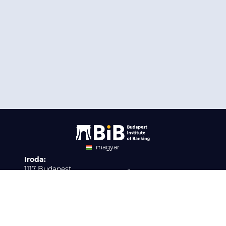
magyar
Iroda:
angol
1117 Budapest,
Ügyfélszolgálat:
Infopark stny. 1. I épület,
H-P 9:00 - 16:00
Nyilvántartási szám:
3. emelet 317. iroda
B/2020/001621
Elérhetőség:
info@bib-edu.hu