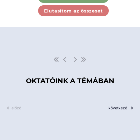
Ebben a kategóriában nincs
Elutasítom az összeset
elérhető kurzus!
OKTATÓINK A TÉMÁBAN
előző
következő